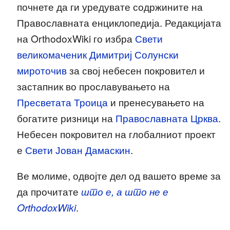
почнете да ги уредувате содржините на
Православната енциклопедија. Редакцијата
на OrthodoxWiki го избра
Свети
великомаченик Димитриј Солунски
мироточив
за свој небесен покровител и
застапник во прославувањето на
Пресветата Троица
и пренесувањето на
богатите ризници на
Православната Црква
.
Небесен покровител на глобалниот проект
е
Свети Јован Дамаскин
.
Ве молиме, одвојте дел од вашето време за
да прочитате
што е, а што не е
OrthodoxWiki
.