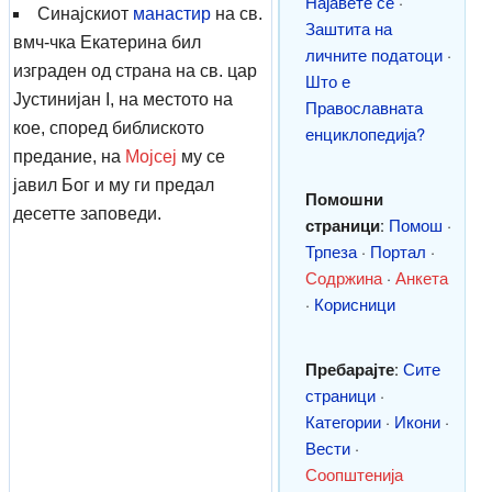
Најавете се
·
Синајскиот
манастир
на св.
Заштита на
вмч-чка Екатерина бил
личните податоци
·
изграден од страна на св. цар
Што е
Јустинијан I, на местото на
Православната
кое, според библиското
енциклопедија?
предание, на
Мојсеј
му се
јавил Бог и му ги предал
Помошни
десетте заповеди.
страници
:
Помош
·
Трпеза
·
Портал
·
Содржина
·
Анкета
·
Корисници
Пребарајте
:
Сите
страници
·
Категории
·
Икони
·
Вести
·
Соопштенија