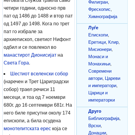
неговата служба траела само
Филигран
,
четири години, односно прв
Фрескопис
,
Химнографија
пат од 1486 до 1488 и втор пат
од 1497 до 1498. Кога по трет
Луѓе
пат го избрале за
Епископи
,
архиепископ, светиот Нифонт
Еретици
,
Клир
,
одбил и се повлекол во
Мисионери
,
манастирот Дионисијат
на
Монаси и
Света Гора
.
Монахињи
,
Современи
Шестиот вселенски собор
автори
,
Цареви
(наречен и Трет Цариградски
и императори
,
собор) траел речиси 11
Царици и
месеци, и тоа од 7 ноември
императорки
680г. до 16 септември 681г. На
Друго
него биле присутни околу 174
Библиографија
,
епископи, а била осудена
Врски
,
монотелитската
ерес
која се
Донации
,