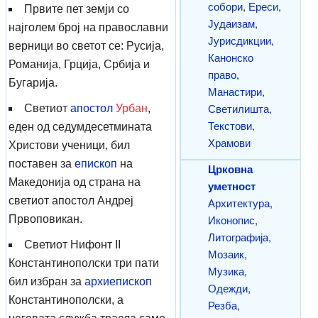
собори
,
Ереси
,
Првите пет земји со
Јудаизам
,
најголем број на православни
Јурисдикции
,
верници во светот се: Русија,
Канонско
Романија, Грција, Србија и
право
,
Бугарија.
Манастири
,
Светилишта
,
Светиот
апостол
Урбан
,
Текстови
,
еден од седумдесетмината
Храмови
Христови ученици, бил
поставен за
епископ
на
Црковна
Македонија од страна на
уметност
светиот апостол Андреј
Архитектура
,
Иконопис
,
Првоповикан.
Литографија
,
Светиот Нифонт II
Мозаик
,
Константинополски три пати
Музика
,
бил избран за
архиепископ
Одежди
,
Константинополски, а
Резба
,