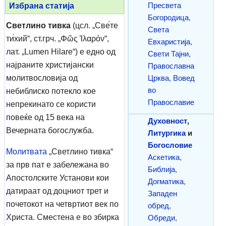
Пресвета
Избрана статија
Богородица
,
Светлино тивка
(цсл. „Све́те
Света
ти́хий“, ст.грч. „Φῶς Ἱλαρόν“,
Евхаристија
,
лат. „Lumen Hilare“) е едно од
Свети Тајни
,
Православна
најраните христијански
Црква
,
Вовед
молитвословија од
во
небиблиско потекло кое
Православие
непрекинато се користи
повеќе од 15 века на
Духовност
,
Вечерната богослужба.
Литургика
и
Богословие
Молитвата
„Светлино тивка“
Аскетика
,
за прв пат е забележана во
Библија
,
Апостолските Установи кои
Догматика
,
датираат од доцниот трет и
Западен
почетокот на четвртиот век по
обред
,
Обреди
,
Христа. Сместена е во збирка