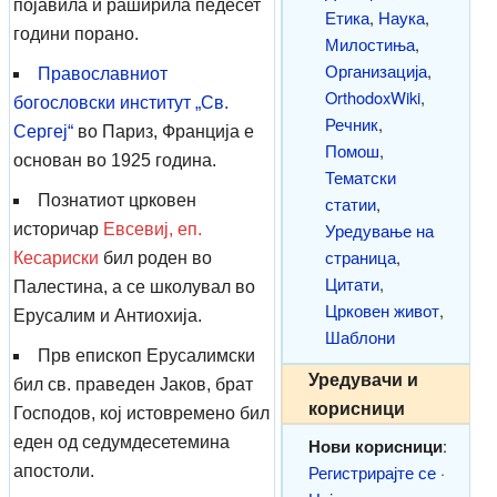
појавила и раширила педесет
Етика
,
Наука
,
години порано.
Милостиња
,
Организација
,
Православниот
OrthodoxWiki
,
богословски институт „Св.
Речник
,
Сергeј“
во Париз, Франција е
Помош
,
основан во 1925 година.
Тематски
Познатиот црковен
статии
,
Уредување на
историчар
Евсевиј, еп.
страница
,
Кесариски
бил роден во
Цитати
,
Палестина, а се школувал во
Црковен живот
,
Ерусалим и Антиохија.
Шаблони
Прв епископ Ерусалимски
Уредувачи и
бил св. праведен Јаков, брат
корисници
Господов, кој истовремено бил
еден од седумдесетемина
Нови корисници
:
Регистрирајте се
·
апостоли.