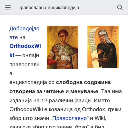
Православна-енциклопедија
Добредојдо
вте
на
OrthodoxWi
ki
— онлајн
православн
а
енциклопедија со
слободна содржина
отворена за читање и менување
. Таа има
изданија на 12 различни јазици. Името
OrthodoxWiki е кованица од Orthodox, грчки
збор што значи „
Православно
“ и Wiki,
хавајски збор што значи „брзо“ а бил