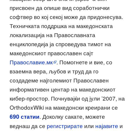
присвоен да опише вид соработнички
софтвер во кој секој може да придонесува.
Техничката поддршка на македонската
локализација на Православната
енциклопедија ја спроведува тимот на
македонскиот православен сајт
Православие.мк
. Помогнете и вие, со
взаемна вера, љубов и труд да го
создадеме наjголемиот Православен
информативен центар на македонскиот
кибер-простор. Почнувајќи од јули ’2007, на
OrthodoxWiki на македонски креирани се
690
статии
. Доколку сакате, можете
веднаш да се
регистрирате
или
најавите
и