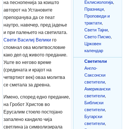
Еклисиологија
,
на песнопенија за коишто
Празници
,
авторот на Установите
Проповеди и
препорачува да се пеат
трактати
,
наутро, навечер, пред јадење
Свети Тајни
,
и при палењето на светилата.
Свето Писмо
,
Свети Василиј Велики
го
Црковен
спомнал ова молитвословие
календар
како дел од живото предание.
Светители
Уште во негово време
Англо-
(средината и крајот на
Саксонски
четвртиот век) оваа молитва
светители
,
се сметала за древна.
Американски
светители
,
Имено, според едно предание,
Библиски
на Гробот Христов во
светители
,
Ерусалим стоело постојано
Бугарски
запалено кандило чија
светители
,
светлина ја символизирала