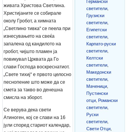
Германски
живата Христова Светлина.
светители
,
Христијаните се собирале
Грузиски
околу Гробот, а химната
светители
,
„Светлино тивка“ се пеела при
Египетски
светители
,
изнесувањето на свеќа
Карпато-руски
запалена од кандилото на
светители
,
гробот, чијшто пламен ја
Келтски
повикувал Црквата да Го
светители
,
слави Господа воскреснатиот.
Македонски
„Свете тихиј“ е првото целосно
светители
,
песнопение што може да се
Маченици
,
смета за такво во денешна
Пустински
смисла на зборот.
отци
,
Романски
светители
,
Се верува дека свети
Руски
Атиноген, кој се слави на 16
светители
,
јули според стариот календар,
Свети Отци
,