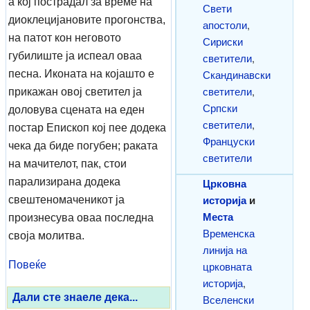
а кој пострадал за време на
Свети
диоклецијановите прогонства,
апостоли
,
на патот кон неговото
Сириски
губилиште ја испеал оваа
светители
,
Скандинавски
песна. Иконата на којашто е
светители
,
прикажан овој светител ја
Српски
доловува сцената на еден
светители
,
постар Епископ кој пее додека
Француски
чека да биде погубен; раката
светители
на мачителот, пак, стои
парализирана додека
Црковна
историја
и
свештеномаченикот ја
Места
произнесува оваа последна
Временска
своја молитва.
линија на
Повеќе
црковната
историја
,
Дали сте знаеле дека...
Вселенски