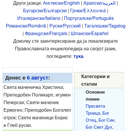
Други јазици:
Англиски/English
|
Арапски/العربية
|
Бугарски/Български
|
Грчки/Ελληνικά
|
Италијански/Italiano
|
Португалски/Português
Романски/Română
|
Руски/Русский
|
Тагалошки/Tagalog
|
Француски/Français
|
Шпански/Español
Доколку сте заинтересирани да ја локализирате
Православната енциклопедија на својот јазик,
погледнете:
тука
.
Категории и
Денес е
6 август
:
статии
Света маченичка Христина;
Основни
Преподобен Поликарп, игумен
поими
Печерски; Свети маченик
Пресвета
Ермоген; Преподобен Боголеп
Троица
,
Бог
отрок; Свети маченици Борис
Отец
,
Бог Син
,
и Глеб руски.
Бог Свет Дух
,