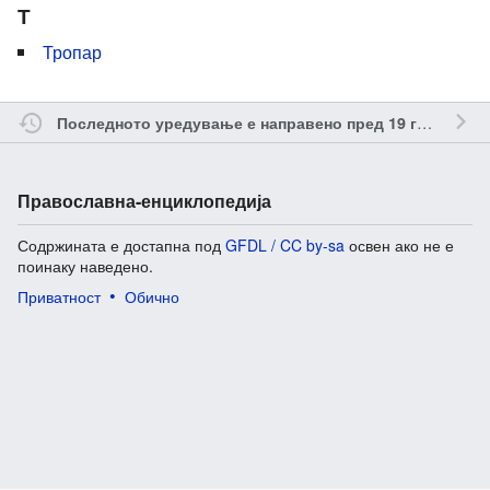
Т
Тропар
о
Последното уредување е направено пред 19 години
Православна-енциклопедија
Содржината е достапна под
GFDL / CC by-sa
освен ако не е
поинаку наведено.
Приватност
Обично