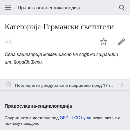
Православна-енциклопедија
Категорија:Германски светители
Оваа категорија моментално не содржи страници
или податотеки.
о
Последното уредување е направено пред 17 години
Православна-енциклопедија
Содржината е достапна под
GFDL / CC by-sa
освен ако не е
поинаку наведено.