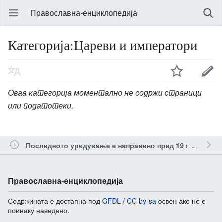
Православна-енциклопедија
Категорија:Цареви и императори
Оваа категорија моментално не содржи страници
или податотеки.
о
Последното уредување е направено пред 19 години
Православна-енциклопедија
Содржината е достапна под
GFDL / CC by-sa
освен ако не е
поинаку наведено.