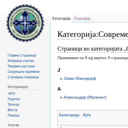
Категорија
Разговор
Категорија:Соврем
Прејди на:
содржини
,
барај
Страници во категоријата 
Главна Страница
Прикажани се 9 од вкупно 9 страници
Избрани статии
Тековни настани
Ј
Скорешни промени
Случајна страница
Јован Маендорф
Интеракција
А
ЧПП
Александар (Милеант)
Портал
Трпеза
Вести
Категорија
:
Луѓе
Помош
Алатки