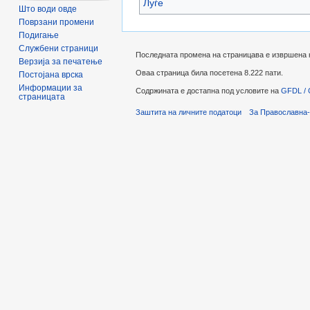
Луѓе
Што води овде
Поврзани промени
Подигање
Службени страници
Последната промена на страницава е извршена на
Верзија за печатење
Оваа страница била посетена 8.222 пати.
Постојана врска
Информации за
Содржината е достапна под условите на
GFDL / 
страницата
Заштита на личните податоци
За Православна-