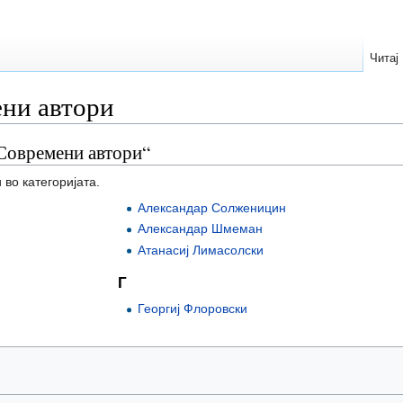
Читај
ени автори
„Современи автори“
 во категоријата.
Александар Солженицин
Александар Шмеман
Атанасиј Лимасолски
Г
Георгиј Флоровски