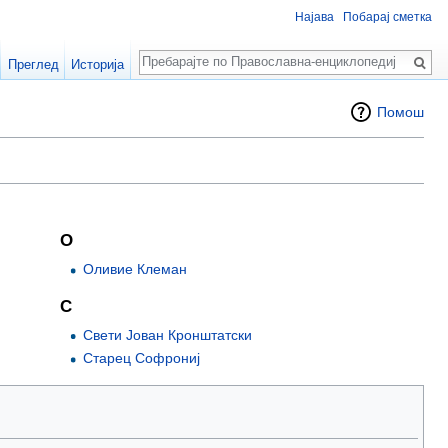
Најава
Побарај сметка
Пребарај
Преглед
Историја
Помош
О
Оливие Клеман
С
Свети Јован Кронштатски
Старец Софрониј