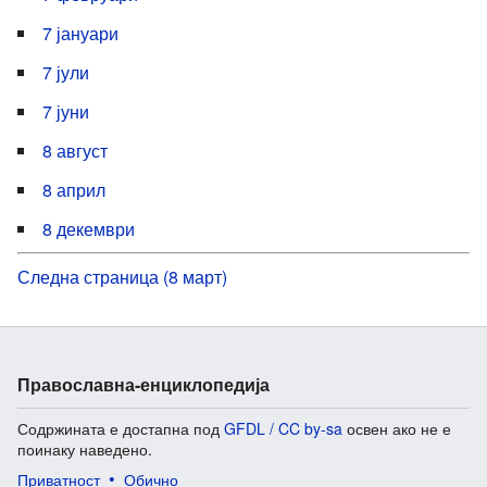
7 јануари
7 јули
7 јуни
8 август
8 април
8 декември
Следна страница (8 март)
Православна-енциклопедија
Содржината е достапна под
GFDL / CC by-sa
освен ако не е
поинаку наведено.
Приватност
Обично