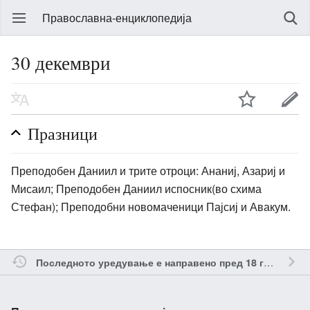
Православна-енциклопедија
30 декември
Празници
Преподобен Даниил и трите отроци: Ананиј, Азариј и
Мисаил; Преподобен Даниил испосник(во схима
Стефан); Преподобни новомаченици Пајсиј и Авакум.
о
Последното уредување е направено пред 18 години