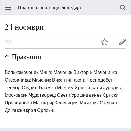
Православна-енциклопедија
24 ноември
Празници
Великомаченик Мина; Маченик Виктор и Маченичка
Стефанида; Маченик Викентиј ѓакон; Преподобен
Теодор Студит; Блажен Максим Христа ради Јуродив,
Московски Чудотворец; Свети Урошица кнез Српски;
Преподобен Мартириј Зеленицки; Маченик Стефан
Дечански крал Српски.