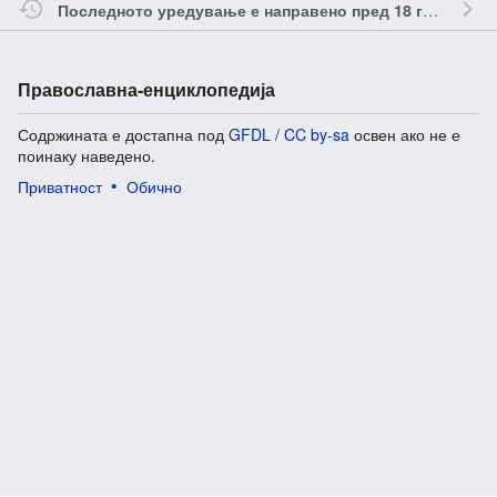
о
Последното уредување е направено пред 18 години
Православна-енциклопедија
Содржината е достапна под
GFDL / CC by-sa
освен ако не е
поинаку наведено.
Приватност
Обично