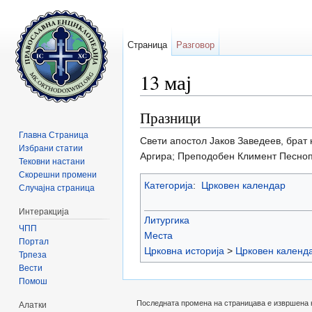
Страница
Разговор
13 мај
Прејди на:
содржини
,
барај
Празници
Главна Страница
Свети апостол Јаков Заведеев, брат
Избрани статии
Аргира; Преподобен Климент Песноп
Тековни настани
Скорешни промени
Категорија
:
Црковен календар
Случајна страница
Интеракција
Литургика
ЧПП
Места
Портал
Црковна историја
>
Црковен календ
Трпеза
Вести
Помош
Последната промена на страницава е извршена на 
Алатки