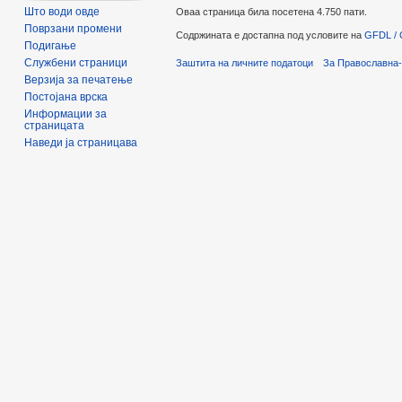
Што води овде
Оваа страница била посетена 4.750 пати.
Поврзани промени
Содржината е достапна под условите на
GFDL / 
Подигање
Службени страници
Заштита на личните податоци
За Православна-
Верзија за печатење
Постојана врска
Информации за
страницата
Наведи ја страницава