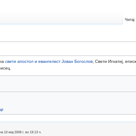
Читај
 на
свети апостол и евангелист Јован Богослов
; Свети Игнатиј, епи
исец.
ар
10 мај 2008 г. во 19:13 ч.