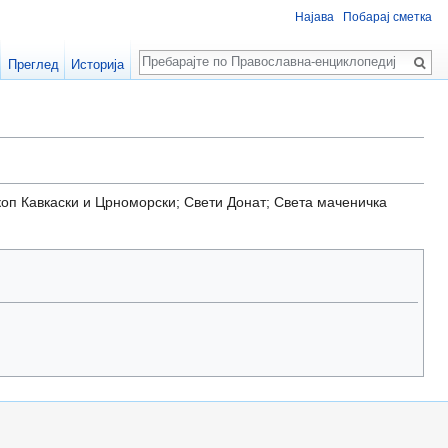
Најава
Побарај сметка
Пребарај
Преглед
Историја
скоп Кавкаски и Црноморски; Свети Донат; Света маченичка