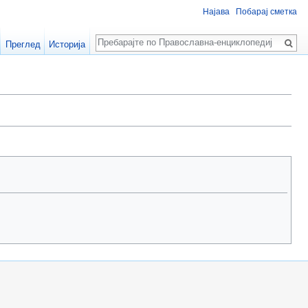
Најава
Побарај сметка
Пребарај
Преглед
Историја