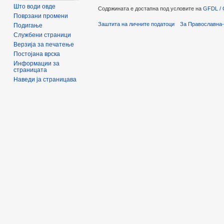
Што води овде
Содржината е достапна под условите на
GFDL / 
Поврзани промени
Заштита на личните податоци
За Православна-
Подигање
Службени страници
Верзија за печатење
Постојана врска
Информации за
страницата
Наведи ја страницава