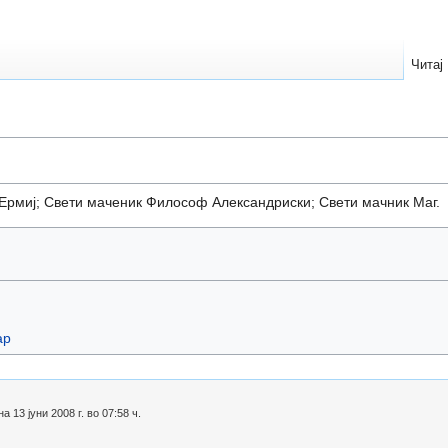
Читај
Ермиј; Свети маченик Философ Александриски; Свети мачник Маг.
ар
13 јуни 2008 г. во 07:58 ч.