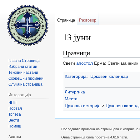
Страница
Разговор
13 јуни
Прејди на:
содржини
,
барај
Празници
Главна Страница
Свети
апостол
Ерма; Свети маченик 
Избрани статии
Тековни настани
Категорија
:
Црковен календар
Скорешни промени
Случајна страница
Литургика
Интеракција
Места
ЧПП
Црковна историја
>
Црковен календ
Портал
Трпеза
Вести
Помош
Последната промена на страницава е извршена на 
Алатки
Оваа страница била посетена 4.616 пати.