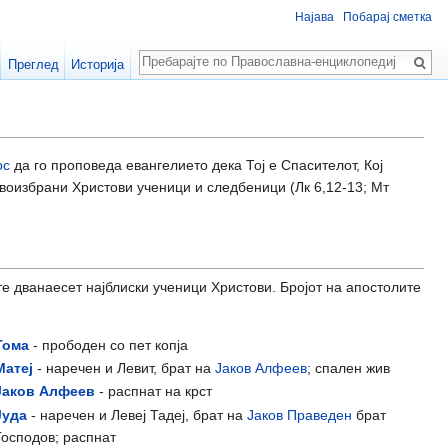
Најава
Побарај сметка
Пребарај
Преглед
Историја
ос
да го проповеда евангелието дека Тој е Спасителот, Кој
рвоизбрани Христови ученици и следбеници (Лк 6,12-13; Мт
е дванаесет најблиски ученици Христови. Бројот на апостолите
Тома
- прободен со пет копја
Матеј
- наречен и Левит, брат на
Јаков Алфеев
; спален жив
Јаков Алфеев
- распнат на крст
Јуда
- наречен и Левеј Тадеј, брат на
Јаков Праведен
брат
Господов; распнат