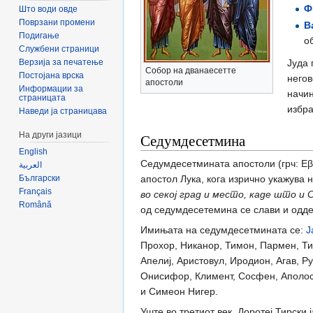
Ф
Што води овде
Поврзани промени
В
Подигање
о
Службени страници
Верзија за печатење
Јуда 
Собор на дванаесетте
Постојана врска
негов
апостоли
Информации за
начин
страницата
избра
Наведи ја страницава
На други јазици
Седумдесетмина
English
Седумдесетмината апостоли (грч: Εβδ
العربية
Български
апостол Лука, кога изрично укажувa
Français
во секој град и место, каде што и 
Română
од седумдесетемина се слави и оддел
Имињата на седумдесетмината се:
Ј
Прохор, Никанор, Тимон, Пармен, Тим
Апелиј, Аристовул, Иродион, Агав, Ру
Онисифор, Климент, Сосфен, Аполос, 
и Симеон Нигер.
Уште во третиот век, Доротеј Тирски