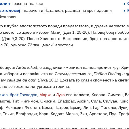
илип
- распнат на крст
артоломеј
- наречен и Натаниел; распнат на крст, одран и
безглавен
го изгубил апостолството поради предавството, и додека неговото 
о место, со жреб е избран Матиј (Дап 1, 25-26). На овој број прибр
 (Дап 9,3-20). После Христовото Воскресение, бројот на апостолит
л 70, односно 72 ткн. „мали“ апостоли.
ομήντα Απόστολοι), е заеднички именител на поширокиот круг Хрис
 на изборот и испраќањето на Седумдесетемина: „
Потоа Господ и д
Сам сакаше да оди
“ (Лука 10,1) Црквата го слави споменот на свети
но во текот на литургиската година.
аков, брат Господов
,
Марко
и
Лука
евангелисти, Клеопа, Симеон, Ва
отеј, Тит, Филимон, Онисим, Епафрас, Архип, Сила, Силуан, Криске
ф, Асинкрит, Флегонт, Ерма, Патров, Ермиј, Лин, Гај, Филолог, Луциј
Тихик, Епафродит, Карп, Кодрат, Марко, Зин, Аристарх, Пуд, Троф
 ја дава листата со седумдесете апостоли, иако постојат рани прев