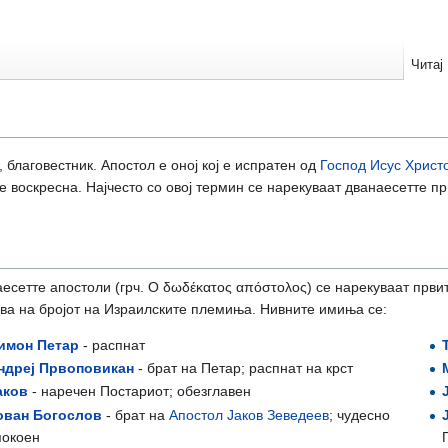
Читај
, благовестник. Апостол е оној кој е испратен од
Господ Исус Христ
 воскресна. Најчесто со овој термин се нарекуваат дванаесетте п
есетте апостоли (грч. Ο δωδέκατος απόστολος) се нарекуваат првит
ва на бројот на Израилските племиња. Нивните имиња се:
имон Петар
- распнат
ндреј Првоповикан
- брат на Петар; распнат на крст
аков
- наречен Постариот; обезглавен
ован Богослов
- брат на
Апостол Јаков Зеведеев
; чудесно
покоен