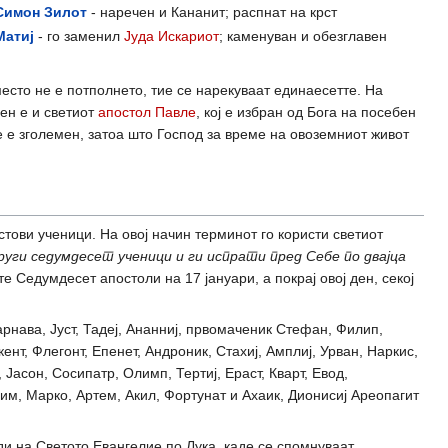
Симон Зилот
- наречен и Кананит; распнат на крст
Матиј
- го заменил
Јуда Искариот
; каменуван и обезглавен
место не е потполнето, тие се нарекуваат единаесетте. На
оен е и светиот
апостол Павле
, кој е избран од Бога на посебен
е е зголемен, затоа што Господ за време на овоземниот живот
тови ученици. На овој начин терминот го користи светиот
руги седумдесет ученици и ги испрати пред Себе по двајца
те Седумдесет апостоли на 17 јануари, а покрај овој ден, секој
рнава, Јуст, Тадеј, Ананниј, првомаченик Стефан, Филип,
нт, Флегонт, Епенет, Андроник, Стахиј, Амплиј, Урван, Наркис,
, Јасон, Сосипатр, Олимп, Тертиј, Ераст, Кварт, Евод,
им, Марко, Артем, Акил, Фортунат и Ахаик, Дионисиј Ареопагит
оди на Светото Евангелие по Лука, каде се спомнуваат