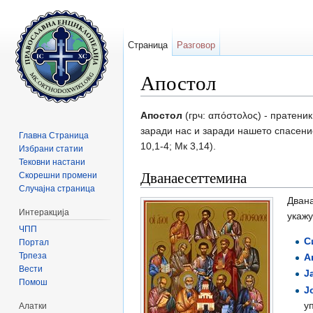
Страница
Разговор
Апостол
Прејди на:
содржини
,
барај
Апостол
(грч: απόστολος) - пратеник
заради нас и заради нашето спасение
Главна Страница
10,1-4; Мк 3,14).
Избрани статии
Тековни настани
Дванаесеттемина
Скорешни промени
Случајна страница
Двана
Интеракција
укажу
ЧПП
С
Портал
Трпеза
А
Вести
Ј
Помош
Ј
у
Алатки