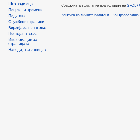
Што води овде
Содржината е достапна под условите на
GFDL / 
Поврзани промени
Заштита на личните податоци
За Православна-
Подигање
Службени страници
Верзија за печатење
Постојана врска
Информации за
страницата
Наведи ја страницава