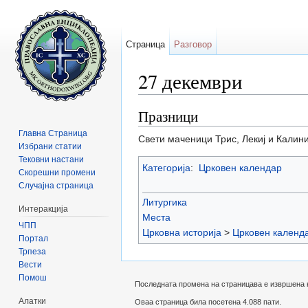
Страница
Разговор
27 декември
Прејди на:
содржини
,
барај
Празници
Главна Страница
Свети маченици Трис, Лекиј и Калин
Избрани статии
Тековни настани
Категорија
:
Црковен календар
Скорешни промени
Случајна страница
Литургика
Интеракција
Места
ЧПП
Црковна историја
>
Црковен календ
Портал
Трпеза
Вести
Помош
Последната промена на страницава е извршена на
Алатки
Оваа страница била посетена 4.088 пати.