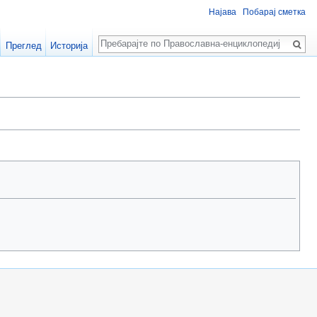
Најава
Побарај сметка
Пребарај
Преглед
Историја