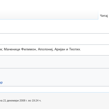
Читај
ик; Маченици Филимон, Аполониј, Аријан и Теотих.
ар
 21 декември 2008 г. во 19:24 ч.