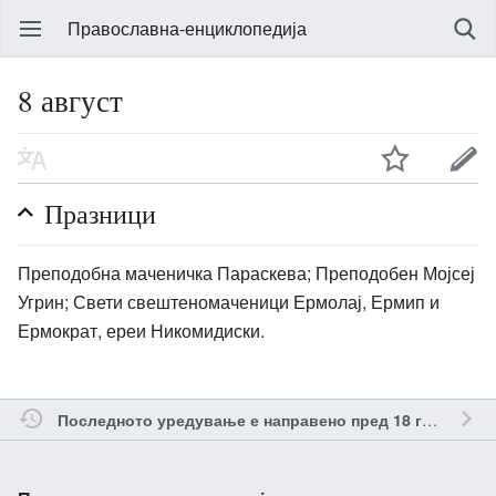
Православна-енциклопедија
8 август
Празници
Преподобна маченичка Параскева; Преподобен Мојсеј
Угрин; Свети свештеномаченици Ермолај, Ермип и
Ермократ, ереи Никомидиски.
о
Последното уредување е направено пред 18 години