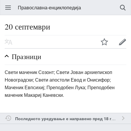
Православна-енциклопедија
20 септември
Празници
Свети маченик Созонт; Свети Јован архиепископ
Новоградски; Свети апостоли Евод и Онисифор;
Маченик Евпсихиј; Преподобен Лука; Преподобен
маченик Макариј Каневски.
о
Последното уредување е направено пред 18 години