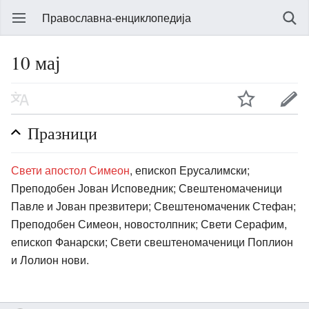
Православна-енциклопедија
10 мај
Празници
Свети апостол Симеон
, епископ Ерусалимски;
Преподобен Јован Исповедник; Свештеномаченици
Павле и Јован презвитери; Свештеномаченик Стефан;
Преподобен Симеон, новостолпник; Свети Серафим,
епископ Фанарски; Свети свештеномаченици Поплион
и Лолион нови.