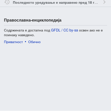
о
Последното уредување е направено пред 18 години
Православна-енциклопедија
Содржината е достапна под
GFDL / CC by-sa
освен ако не е
поинаку наведено.
Приватност
Обично