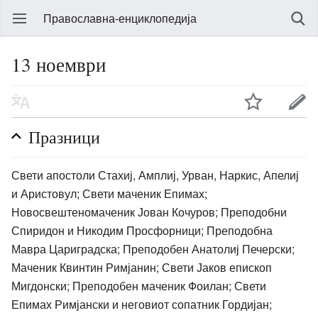
Православна-енциклопедија
13 ноември
Празници
Свети апостоли Стахиј, Амплиј, Урван, Наркис, Апелиј
и Аристовул; Свети маченик Епимах;
Новосвештеномаченик Јован Кочуров; Преподобни
Спиридон и Никодим Просфорници; Преподобна
Мавра Цариградска; Преподобен Анатолиј Печерски;
Маченик Квинтин Римјанин; Свети Јаков епископ
Мигдонски; Преподобен маченик Фоилан; Свети
Епимах Римјански и неговиот сопатник Гордијан;