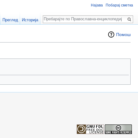
Најава
Побарај сметка
Пребарај
Преглед
Историја
Помош