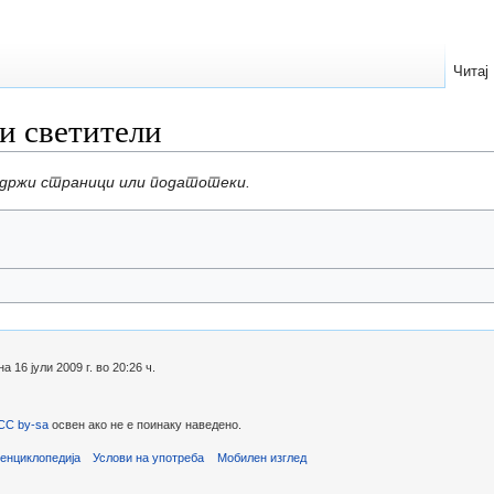
Читај
и светители
одржи страници или податотеки.
16 јули 2009 г. во 20:26 ч.
CC by-sa
освен ако не е поинаку наведено.
енциклопедија
Услови на употреба
Мобилен изглед