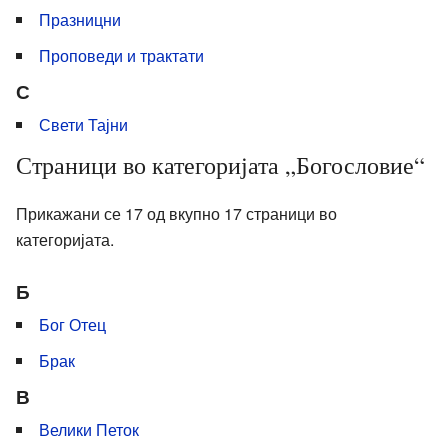
Празницни
Проповеди и трактати
С
Свети Тајни
Страници во категоријата „Богословие“
Прикажани се 17 од вкупно 17 страници во
категоријата.
Б
Бог Отец
Брак
В
Велики Петок