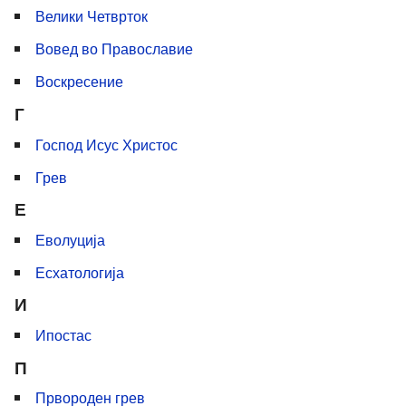
Велики Четврток
Вовед во Православие
Воскресение
Г
Господ Исус Христос
Грев
Е
Еволуција
Есхатологија
И
Ипостас
П
Првороден грев