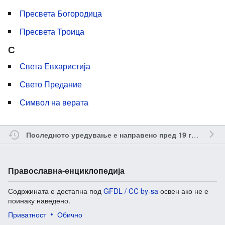
Пресвета Богородица
Пресвета Троица
С
Света Евхаристија
Свето Предание
Символ на верата
о
Последното уредување е направено пред 19 години
Православна-енциклопедија
Содржината е достапна под
GFDL / CC by-sa
освен ако не е
поинаку наведено.
Приватност
Обично