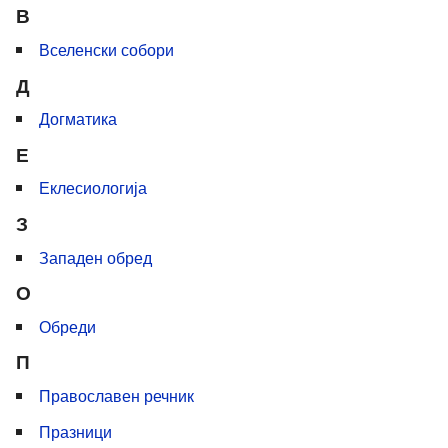
В
Вселенски собори
Д
Догматика
Е
Еклесиологија
З
Западен обред
О
Обреди
П
Православен речник
Празници