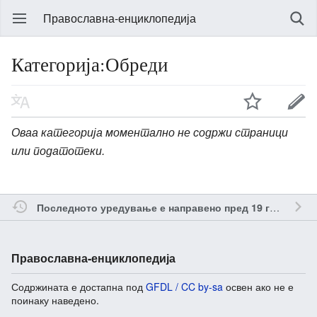
Православна-енциклопедија
Категорија:Обреди
Оваа категорија моментално не содржи страници
или податотеки.
о
Последното уредување е направено пред 19 години
Православна-енциклопедија
Содржината е достапна под
GFDL / CC by-sa
освен ако не е
поинаку наведено.