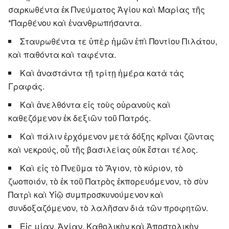
σαρκωθέντα ἐκ Πνεύματος Ἁγίου καὶ Μαρίας τῆς
*Παρθένου καὶ ἐνανθρωπήσαντα.
Σταυρωθέντα τε ὑπὲρ ἡμῶν ἐπὶ Ποντίου Πιλάτου,
καὶ παθόντα καὶ ταφέντα.
Καὶ ἀναστάντα τῇ τρίτῃ ἡμέρα κατὰ τὰς
Γραφάς.
Καὶ ἀνελθόντα εἰς τοὺς οὐρανοὺς καὶ
καθεζόμενον ἐκ δεξιῶν τοῦ Πατρός.
Καὶ πάλιν ἐρχόμενον μετὰ δόξης κρῖναι ζῶντας
καὶ νεκρούς, οὗ τῆς βασιλείας οὐκ ἔσται τέλος.
Καὶ εἰς τὸ Πνεῦμα τὸ Ἅγιον, τὸ κύριον, τὸ
ζωοποιόν, τὸ ἐκ τοῦ Πατρὸς ἐκπορευόμενον, τὸ σὺν
Πατρὶ καὶ Υἱῷ συμπροσκυνούμενον καὶ
συνδοξαζόμενον, τὸ λαλῆσαν διὰ τῶν προφητῶν.
Εἰς μίαν, Ἁγίαν, Καθολικὴν καὶ Ἀποστολικὴν