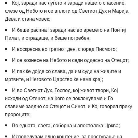
Кој, заради нас луѓето и заради нашето спасение,
слезе од Небото и се вплоти од Светиот Дух и Марија
Дева и стана човек;
И беше распнат заради нас во времето на Понтиј
Пилат, и страдаше, и беше погребен;
И воскресна во третиот ден, според Писмото;
И се вознесе на Небото и седи оддесно на Отецот;
И пак ќе дојде со слава, да им суди на живите и
мртвите, и Неговото Царство ќе нема крај;
И во Светиот Дух, Господ, кој живот твори, Кој
исходи од Отецот, на Кого се поклонуваме и Го
славиме заедно со Отецот и Синот, и Кој говорел преку
пророците;
Во едната, света, соборна и апостолска Црква;
Исповедувам едно крштение, за простување на