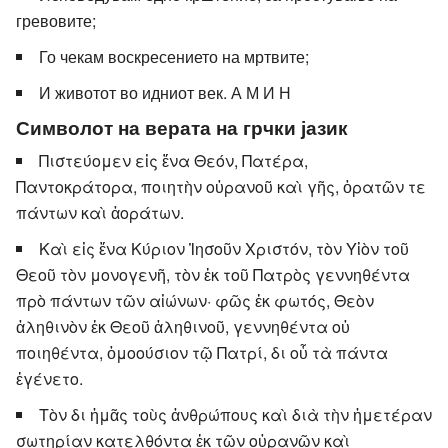
гревовите;
Го чекам воскресението на мртвите;
И животот во идниот век. А М И Н
Символот на верата на грчки јазик
Πιστεύομεν εἰς ἕνα Θεόν, Πατέρα,
Παντοκράτορα, ποιητὴν οὐρανοῦ καὶ γῆς, ὁρατῶν τε
πάντων καὶ ἀοράτων.
Καὶ εἰς ἕνα Κύριον Ἰησοῦν Χριστόν, τὸν Υἱὸν τοῦ
Θεοῦ τὸν μονογενῆ, τὸν ἐκ τοῦ Πατρὸς γεννηθέντα
πρὸ πάντων τῶν αἰώνων· φῶς ἐκ φωτός, Θεὸν
ἀληθινὸν ἐκ Θεοῦ ἀληθινοῦ, γεννηθέντα οὐ
ποιηθέντα, ὁμοούσιον τῷ Πατρί, δι οὗ τὰ πάντα
ἐγένετο.
Τὸν δι ἡμᾶς τοὺς ἀνθρώπους καὶ διὰ τὴν ἡμετέραν
σωτηρίαν κατελθόντα ἐκ τῶν οὐρανῶν καὶ