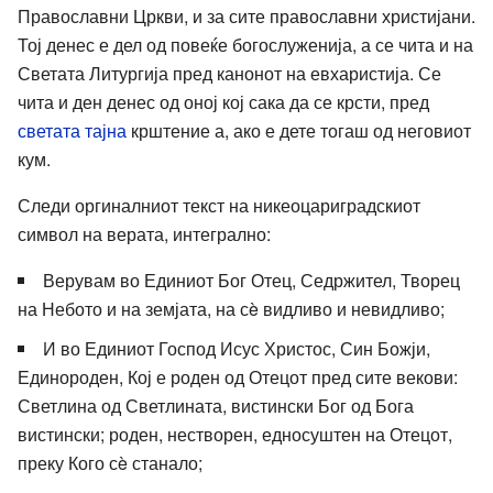
Православни Цркви, и за сите православни христијани.
Тој денес е дел од повеќе богослуженија, а се чита и на
Светата Литургија пред канонот на евхаристија. Се
чита и ден денес од оној кој сака да се крсти, пред
светата тајна
крштение а, ако е дете тогаш од неговиот
кум.
Следи оргиналниот текст на никеоцариградскиот
символ на верата, интегрално:
Верувам во Единиот Бог Отец, Седржител, Творец
на Небото и на земјата, на сè видливо и невидливо;
И во Единиот Господ Исус Христос, Син Божји,
Единороден, Кој е роден од Отецот пред сите векови:
Светлина од Светлината, вистински Бог од Бога
вистински; роден, нестворен, едносуштен на Отецот,
преку Кого сè станало;