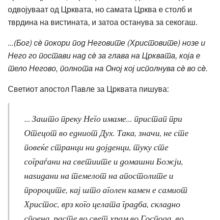
одвојуваат од Црквата, но самата Црква е столб и
тврдина на вистината, и затоа останува за секогаш.
...(Бог) сè покори под Неговите (Христовите) нозе и
Него го постави над сè за глава на Црквата, која е
тело Негово, полнота на Оној кој исполнува сè во сè.
Светиот апостол Павле за Црквата пишува:
...
Зашто преку Него имаме... пристап при
Отецот во едниот Дух. Така, значи, не сте
повеќе странци ни дојденци, туку сте
сограѓани на светиите и домашни Божји,
наѕидани на темелот на апостолите и
пророците, кај што аголен камен е самиот
Христос, врз кого целата градба, складно
споена, расте во свет храм во Господа, во