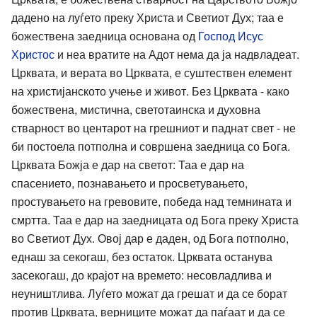
дадено на луѓето преку Христа и Светиот Дух; таа е
божествена заедница основана од
Господ Исус
Христос
и неа вратите на Адот нема да ја надвладеат.
Црквата, и верата во Црквата, е суштествен елемент
на христијанското учење и живот. Без Црквата - како
божествена, мистична, светотаинска и духовна
стварност во центарот на грешниот и паднат свет - не
би постоела потполна и совршена заедница со Бога.
Црквата Божја е дар на светот: Таа е дар на
спасението, познавањето и просветувањето,
простувањето на гревовите, победа над темнината и
смртта. Таа е дар на заедницата од Бога преку Христа
во Светиот Дух. Овој дар е даден, од Бога потполно,
еднаш за секогаш, без остаток. Црквата останува
засекогаш, до крајот на времето: несовладлива и
неуништлива. Луѓето можат да грешат и да се борат
против Црквата, верниците можат да паѓаат и да се