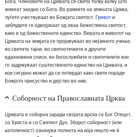
Бога. Членовите на Црквата се свети толку колку што
живеат заедно со Бога. Во рамките на земната Црква,
луѓето учествуваат во Божјата светост.
Гревот
и
заблудите го одвојуваат од оваа божествена светост,
како и од божественото единство. Верата и животот на
Црквата на земјата се пројавуваат во нејзиното учење,
во светите тајни, во светоотечките и другите
вдахновени списи, во богослужбите и светителите кои
го задржуваат суштественото единство на Црквата, и
кои сигурно можат да се потврдат како свети поради
Божјото присуство и дејство во нив.
Соборност на Православната Црква
Црквата е соборна заради својата врска со Бог Отецот,
со Христа и со Светиот Дух. Зборот соборност (или
католичност) означува полнота на која ништо не ѝ