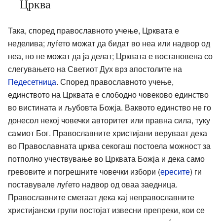
Црква
Така, според православното учење, Црквата е
неделива; луѓето можат да бидат во неа или надвор од
неа, но не можат да ја делат; Црквата е востановена со
слегувањето на Светиот Дух врз апостолите на
Педесетница
. Според православното учење,
единството на Црквата е слободно човеково единство
во вистината и љубовта Божја. Ваквото единство не го
донесол некој човечки авторитет или правна сила, туку
самиот Бог. Православните христијани веруваат дека
во Православната црква секогаш постоела можност за
потполно учествување во Црквата Божја и дека само
гревовите и погрешните човечки избори (
ересите
) ги
поставувале луѓето надвор од оваа заедница.
Православните сметаат дека кај неправославните
христијански групи постојат извесни препреки, кои се