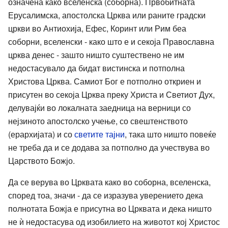
означена како вселенска (соборна). Првобитната
Ерусалимска, апостолска Црква или раните градски
цркви во Антиохија, Ефес, Коринт или Рим беа
соборни, вселенски - како што е и секоја Православна
црква денес - зашто ништо суштествено не им
недостасувало да бидат вистинска и потполна
Христова Црква. Самиот Бог е потполно откриен и
присутен во секоја Црква преку Христа и Светиот Дух,
делувајќи во локалната заедница на верници со
нејзиното апостолско учење, со свештенството
(ерархијата) и со
светите тајни
, така што ништо повеќе
не треба да и се додава за потполно да учествува во
Царството Божјо.
Да се верува во Црквата како во соборна, вселенска,
според тоа, значи - да се изразува уверението дека
полнотата Божја е присутна во Црквата и дека ништо
не ѝ недостасува од изобилието на животот кој Христос