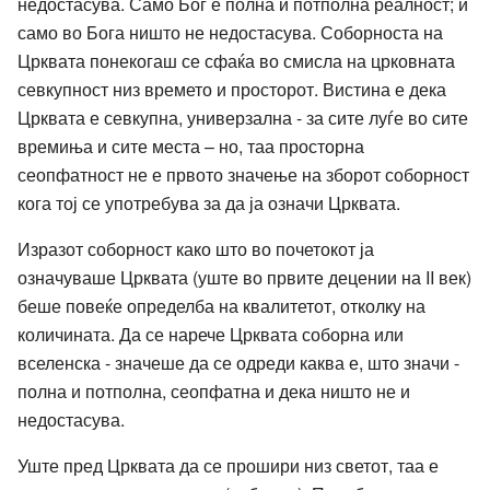
недостасува. Само Бог е полна и потполна реалност; и
само во Бога ништо не недостасува. Соборноста на
Црквата понекогаш се сфаќа во смисла на црковната
севкупност низ времето и просторот. Вистина е дека
Црквата е севкупна, универзална - за сите луѓе во сите
времиња и сите места – но, таа просторна
сеопфатност не е првото значење на зборот соборност
кога тој се употребува за да ја означи Црквата.
Изразот соборност како што во почетокот ја
означуваше Црквата (уште во првите децении на II век)
беше повеќе определба на квалитетот, отколку на
количината. Да се нарече Црквата соборна или
вселенска - значеше да се одреди каква е, што значи -
полна и потполна, сеопфатна и дека ништо не и
недостасува.
Уште пред Црквата да се прошири низ светот, таа е