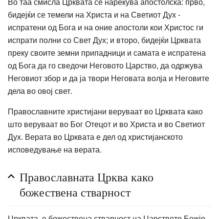
Во таа смисла Црквата се нарекува апостолска: прво,
бидејќи се темели на Христа и на Светиот Дух -
испратени од Бога и на оние апостоли кои Христос ги
испрати полни со Свет Дух; и второ, бидејќи Црквата
преку своите земни припадници и самата е испратена
од Бога да го сведочи Неговото Царство, да одржува
Неговиот збор и да ја твори Неговата волја и Неговите
дела во овој свет.
Православните христијани веруваат во Црквата како
што веруваат во Бог Отецот и во Христа и во Светиот
Дух. Верата во Црквата е дел од христијанското
исповедување на верата.
Православната Црква како
божествена стварност
Црквата, е божествена стварност на Царството Божјо