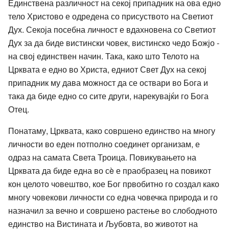
Единствена различност на секој припадник на ова едно
тело Христово е одредена со присуството на Светиот
Дух. Секоја посебна личност е вдахновена со Светиот
Дух за да биде вистински човек, вистинско чедо Божјо -
на свој единствен начин. Така, како што Телото на
Црквата е едно во Христа, едниот Свет Дух на секој
припадник му дава можност да се оствари во Бога и
така да биде едно со сите други, нарекувајќи го Бога
Отец.
Понатаму, Црквата, како совршено единство на многу
личности во еден потполно соединет организам, е
одраз на самата Света Троица. Повикувањето на
Црквата да биде една во сè е праобразец на повикот
кон целото човештво, кое Бог првобитно го создал како
многу човекови личности со една човечка природа и го
назначил за вечно и совршено растење во слободното
единство на Вистината и Љубовта, во животот на