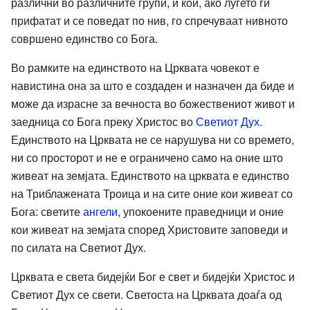
различни во различните групи, и кои, ако луѓето ги
прифатат и се поведат по нив, го спречуваат нивното
совршено единство со Бога.
Во рамките на единството на Црквата човекот е
навистина она за што е создаден и назначен да биде и
може да израсне за вечноста во божествениот живот и
заедница со Бога преку Христос во
Светиот Дух
.
Единството на Црквата не се нарушува ни со времето,
ни со просторот и не е ограничено само на оние што
живеат на земјата. Единството на црквата е единство
на Триблажената Троица и на сите оние кои живеат со
Бога: светите
ангели
, упокоените праведници и оние
кои живеат на земјата според Христовите заповеди и
по силата на Светиот Дух.
Црквата е света бидејќи Бог е свет и бидејќи Христос и
Светиот Дух се свети. Светоста на Црквата доаѓа од