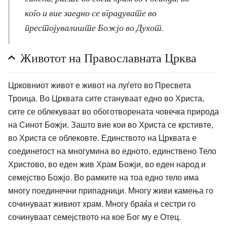
кого и вие заедно се вградувате во
престојувалиште Божјо во Духот.
Животот на Православната Црква
Црковниот живот е живот на луѓето во Пресвета
Троица. Во Црквата сите стануваат едно во Христа,
сите се облекуваат во обоготворената човечка природа
на Синот Божји. Зашто вие кои во Христа се крстивте,
во Христа се облековте. Единството на Црквата е
соединетост на многумина во едното, единствено Тело
Христово, во еден жив Храм Божји, во еден народ и
семејство Божјо. Во рамките на тоа едно тело има
многу поединечни припадници. Многу живи камења го
сочинуваат живиот храм. Многу браќа и сестри го
сочинуваат семејството на кое Бог му е Отец.