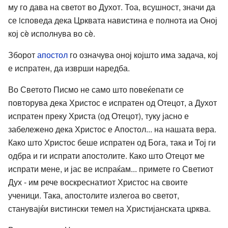
му го дава на светот во Духот. Тоа, всушност, значи да
се iсповеда дека Црквата навистина е полнота иа Оној
кој сè исполнува во сè.
Зборот
апостол
го означува оној којшто има задача, кој
е испратен, да изврши наредба.
Во Светото Писмо не само што повеќепати се
повторува дека Христос е испратен од Отецот, а Духот
испратен преку Христа (од Отецот), туку јасно е
забележено дека Христос е Апостол... на нашата вера.
Како што Христос беше испратен од Бога, така и Тој ги
одбра и ги испрати апостолите. Како што Отецот ме
испрати мене, и јас ве испраќам... примете го Светиот
Дух - им рече воскреснатиот Христос на своите
ученици. Така, апостолите излегоа во светот,
станувајќи вистински темел на Христијанската црква.