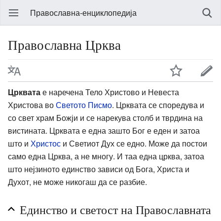
Православна-енциклопедија
Православна Црква
Црквата
е наречена Тело Христово и Невеста
Христова во
Светото Писмо
. Црквата се споредува и
со свет храм Божји и се нарекува столб и тврдина на
вистината. Црквата е една зашто Бог е еден и затоа
што и
Христос
и Светиот Дух се едно. Може да постои
само една Црква, а не многу. И таа една црква, затоа
што нејзиното единство зависи од Бога, Христа и
Духот, не може никогаш да се разбие.
Единство и светост на Православната