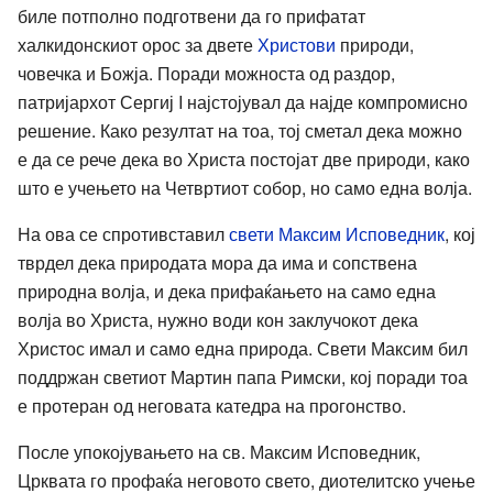
биле потполно подготвени да го прифатат
халкидонскиот орос за двете
Христови
природи,
човечка и Божја. Поради можноста од раздор,
патријархот Сергиј I најстојувал да најде компромисно
решение. Како резултат на тоа, тој сметал дека можно
е да се рече дека во Христа постојат две природи, како
што е учењето на Четвртиот собор, но само една волја.
На ова се спротивставил
свети Максим Исповедник
, кој
тврдел дека природата мора да има и сопствена
природна волја, и дека прифаќањето на само една
волја во Христа, нужно води кон заклучокот дека
Христос имал и само една природа. Свети Максим бил
поддржан светиот Мартин папа Римски, кој поради тоа
е протеран од неговата катедра на прогонство.
После упокојувањето на св. Максим Исповедник,
Црквата го профаќа неговото свето, диотелитско учење