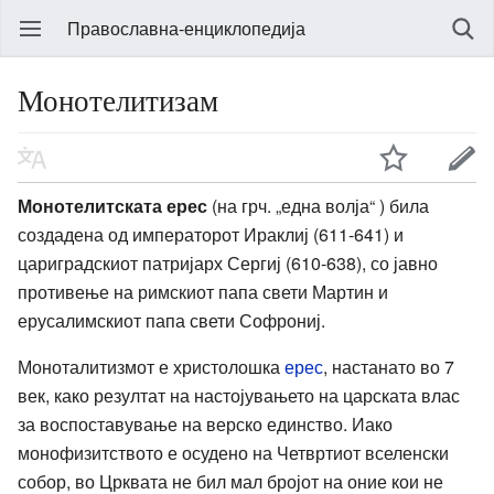
Православна-енциклопедија
Монотелитизам
Монотелитската ерес
(на грч. „една волја“ ) била
создадена од императорот Ираклиј (611-641) и
цариградскиот патријарх Сергиј (610-638), со јавно
противење на римскиот папа свети Мартин и
ерусалимскиот папа свети Софрониј.
Моноталитизмот е христолошка
ерес
, настанато во 7
век, како резултат на настојувањето на царската влас
за воспоставување на верско единство. Иако
монофизитството е осудено на Четвртиот вселенски
собор, во Црквата не бил мал бројот на оние кои не