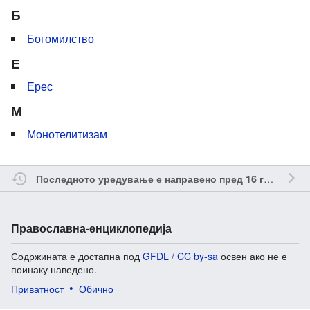
Б
Богомилство
Е
Ерес
М
Монотелитизам
о
Последното уредување е направено пред 16 години
Православна-енциклопедија
Содржината е достапна под
GFDL / CC by-sa
освен ако не е
поинаку наведено.
Приватност
Обично