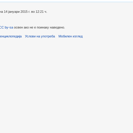
14 јануари 2015 г. во 12:21 ч.
CC by-sa
освен ако не е поинаку наведено.
енциклопедија
Услови на употреба
Мобилен изглед