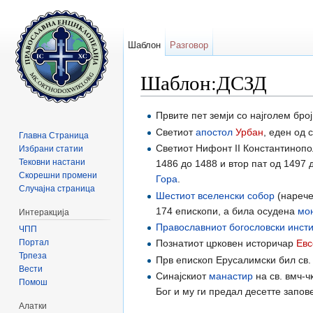
Шаблон
Разговор
Шаблон:ДСЗД
Прејди на:
содржини
,
барај
Првите пет земји со најголем број
Светиот
апостол
Урбан
, еден од
Главна Страница
Светиот Нифонт II Константинопо
Избрани статии
Тековни настани
1486 до 1488 и втор пат од 1497 
Скорешни промени
Гора
.
Случајна страница
Шестиот вселенски собор
(нарече
174 епископи, а била осудена
мо
Интеракција
Православниот богословски инстит
ЧПП
Портал
Познатиот црковен историчар
Евс
Трпеза
Прв епископ Ерусалимски бил св.
Вести
Синајскиот
манастир
на св. вмч-ч
Помош
Бог и му ги предал десетте запов
Алатки