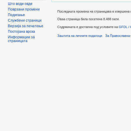
Што води овде
Поврзани промени
Последната промена на страницава е извршена на 
Подигање
Оваа страница била посетена 8.488 пати.
Службени страници
Верзија за печатење
Содржината е достапна под условите на
GFDL / 
Постојана врска
Заштита на личните податоци
За Православна-
Информации за
страницата