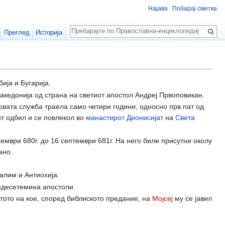
Најава
Побарај сметка
Пребарај
Преглед
Историја
бија и Бугарија.
акедонија од страна на светиот апостол Андреј Првоповикан.
овата служба траела само четири години, односно прв пат од
нт одбил и се повлекол во
манастирот Дионисијат
на
Света
ември 680г. до 16 септември 681г. На него биле присутни околу
ано.
алим и Антиохија.
умдесетемина апостоли.
естото на кое, според библиското предание, на
Мојсеј
му се јавил