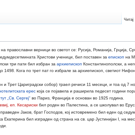
Читај
 на православни верници во светот се: Русија, Романија, Грција, Ср
 седумдесетмината Христови ученици, бил поставен за
епископ
на М
лски три пати бил избран за
архиепископ
Константинополски, а нег
до 1498. Кога по трет пат го избрале за архиепископ, светиот Нифо
н и Трет Цариградски собор) траел речиси 11 месеци, и тоа од 7 но
нотелитската
ерес
која се појавила и раширила педесет години пор
ут „Св. Сергeј“
во Париз, Франција е основан во 1925 година.
евиј, еп. Кесариски
бил роден во Палестина, а се школувал во Ерус
 праведен Јаков, брат Господов, кој истовремено бил еден од сед
ка Екатерина бил изграден од страна на св. цар Јустинијан I, на м
еди.