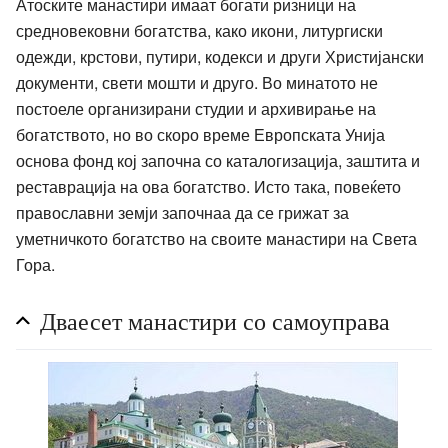
Атоските манастири имаат богати ризници на
средновековни богатства, како икони, литургиски
одежди, крстови, путири, кодекси и други Христијански
документи, свети мошти и друго. Во минатото не
постоеле организирани студии и архивирање на
богатството, но во скоро време Европската Унија
основа фонд кој започна со каталогизација, заштита и
реставрација на ова богатство. Исто така, повеќето
православни земји започнаа да се грижат за
уметничкото богатство на своите манастири на Света
Гора.
Дваесет манастири со самоуправа