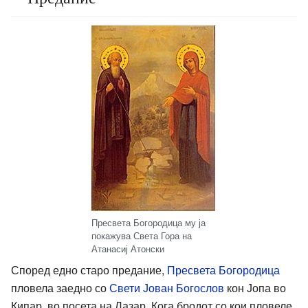
Пресвета Богородица му ја
покажува Света Гора на
Атанасиј Атонски
Според едно старо предание,
Пресвета Богородица
пловела заедно со
Свети Јован Богослов
кон Јопа во
Кипар, во посета на Лазар. Кога бродот со кои пловеле