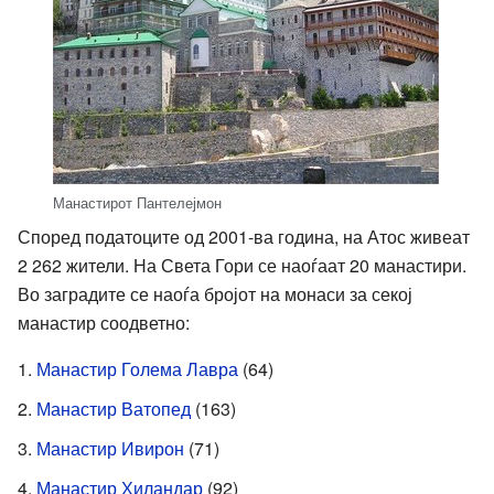
Манастирот Пантелејмон
Според податоците од 2001-ва година, на Атос живеат
2 262 жители. На Света Гори се наоѓаат 20 манастири.
Во заградите се наоѓа бројот на монаси за секој
манастир соодветно:
Манастир Голема Лавра
(64)
Манастир Ватопед
(163)
Манастир Ивирон
(71)
Манастир Хиландар
(92)