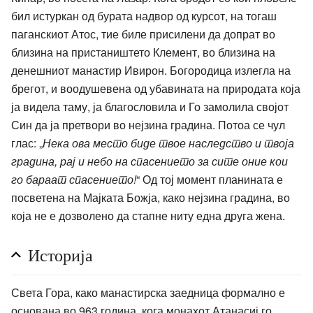
бил истуркан од бурата надвор од курсот, на тогаш
паганскиот Атос, тие биле присилени да допрат во
близина на пристаништето Клемент, во близина на
денешниот манастир Ивирон. Богородица излегла на
брегот, и воодушевена од убавината на природата која
ја видела таму, ја благословила и Го замолила својот
Син да ја претвори во нејзина градина. Потоа се чул
глас: „
Нека ова место биде твое наследство и твоја
градина, рај и небо на спасението за сите оние кои
го бараат спасението!
“ Од тој момент планината е
посветена на Мајката Божја, како нејзина градина, во
која не е дозволено да стапне ниту една друга жена.
Историја
Света Гора, како манастирска заедница формално е
основана во 963 година, кога монахот Атанасиј го