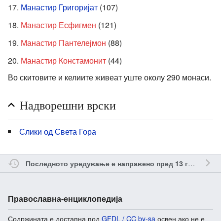
Манастир Григоријат
(107)
Манастир Есфигмен
(121)
Манастир Пантелејмон
(88)
Манастир Констамонит
(44)
Во скитовите и келиите живеат уште околу 290 монаси.
Надворешни врски
Слики од Света Гора
о
Последното уредување е направено пред 13 години
Православна-енциклопедија
Содржината е достапна под
GFDL / CC by-sa
освен ако не е