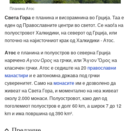
Планина Атос
Света Гора
е планина и висорамнина во Грција. Таа е
еден од Православните центри во светот. Се наоѓа на
полуостровот Халкидики, на северот од Грција, или
поточно на најисточниот крак од Халкидики - Атос.
Атос
е планина и полуостров во северна Грција
наречено
Аγιоν Оρоς
на грчки, или
Ἅγιον Ὄρος
на
класичен грчки. Атос е седиште на 20
православни
манастири
и е автономна држава под грчки
суверенитет. Само на
монасите
им е дозволено да
живеат на Света Гора, и моментално на неа живеат
околу 2.000 монаси. Полуостровот, како дел од
поголемиот полуостров е долг 60 km, а широк 7 до 12
km и има површина од 390 km².
Предание