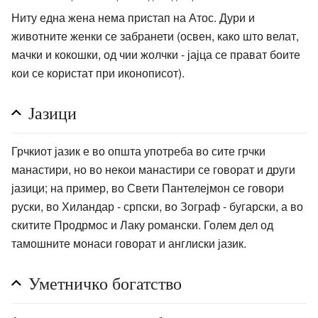
Ниту една жена нема пристап на Атос. Дури и
животните женки се забранети (освен, како што велат,
мачки и кокошки, од чии жолчки - јајца се прават боите
кои се користат при иконописот).
Јазици
Грчкиот јазик е во општа употреба во сите грчки
манастири, но во некои манастири се говорат и други
јазици; на пример, во Свети Пантелејмон се говори
руски, во Хиландар - српски, во Зограф - бугарски, а во
скитите Продрмос и Лаку романски. Голем дел од
тамошните монаси говорат и англиски јазик.
Уметничко богатство