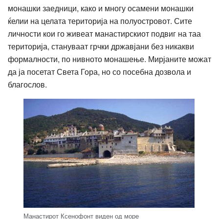
монашки заедници, како и многу осамени монашки
ќелии на целата територија на полуостровот. Сите
личности кои го живеат манастирскиот подвиг на таа
територија, стануваат грчки државјани без никакви
формалности, по нивното монашење. Мирјаните можат
да ја посетат Света Гора, но со посебна дозвола и
благослов.
Манастирот Ксенофонт виден од море