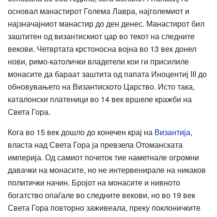
основал манастирот Голема Лавра, најголемиот и
најзначајниот манастир до ден денес. Манастирот бил
заштитен од византискиот цар во текот на следните
векови. Четвртата крстоносна војна во 13 век донел
нови, римо-католички владетели кои ги присилиле
монасите да бараат заштита од папата Иноцентиј III до
обновувањето на Византиското Царство. Исто така,
каталонски платеници во 14 век вршеле кражби на
Света Гора.
Кога во 15 век дошло до конечен крај на
Византија
,
власта над Света Гора ја превзела Отоманската
империја. Од самиот почеток тие наметнале огромни
давачки на монасите, но не интервенирале на никаков
политички начин. Бројот на монасите и нивното
богатство опаѓале во следните векови, но во 19 век
Света Гора повторно заживеала, преку поклоничките