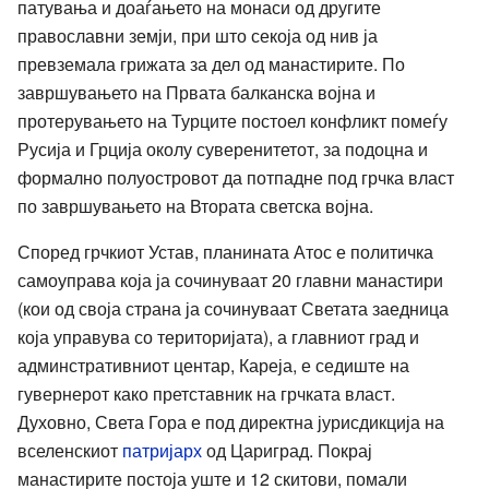
патувања и доаѓањето на монаси од другите
православни земји, при што секоја од нив ја
превземала грижата за дел од манастирите. По
завршувањето на Првата балканска војна и
протерувањето на Турците постоел конфликт помеѓу
Русија и Грција околу суверенитетот, за подоцна и
формално полуостровот да потпадне под грчка власт
по завршувањето на Втората светска војна.
Според грчкиот Устав, планината Атос е политичка
самоуправа која ја сочинуваат 20 главни манастири
(кои од своја страна ја сочинуваат Светата заедница
која управува со територијата), а главниот град и
админстративниот центар, Кареја, е седиште на
гувернерот како претставник на грчката власт.
Духовно, Света Гора е под директна јурисдикција на
вселенскиот
патријарх
од Цариград. Покрај
манастирите постоја уште и 12 скитови, помали