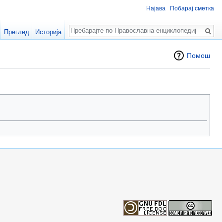
Најава
Побарај сметка
Пребарај
Преглед
Историја
Помош