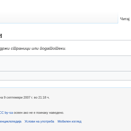
Читај
и
одржи страници или податотеки.
 9 септември 2007 г. во 21:18 ч.
CC by-sa
освен ако не е поинаку наведено.
енциклопедија
Услови на употреба
Мобилен изглед