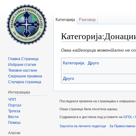
Категорија
Разговор
Категорија:Донаци
Прејди на:
содржини
,
барај
Оваа категорија моментално не с
Главна Страница
Категорија
:
Друго
Избрани статии
Тековни настани
Скорешни промени
Друго
Случајна страница
Интеракција
ЧПП
Последната промена на страницава е извршена на
Портал
Оваа страница била посетена еднаш.
Трпеза
Вести
Содржината е достапна под условите на
GFDL / 
Помош
Заштита на личните податоци
За Православна-
Алатки