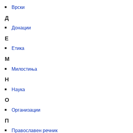
Врски
Д
Донации
Е
Етика
М
Милостиња
Н
Наука
О
Организации
П
Православен речник