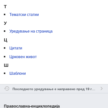
Т
Тематски статии
У
Уредување на страница
Ц
Цитати
Црковен живот
Ш
Шаблони
о
Последното уредување е направено пред 19 години
Православна-енциклопедија