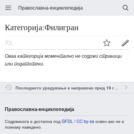
Православна-енциклопедија
Категорија:Филигран
Оваа категорија моментално не содржи страници
или податотеки.
о
Последното уредување е направено пред 19 години
Православна-енциклопедија
Содржината е достапна под
GFDL / CC by-sa
освен ако не е
поинаку наведено.