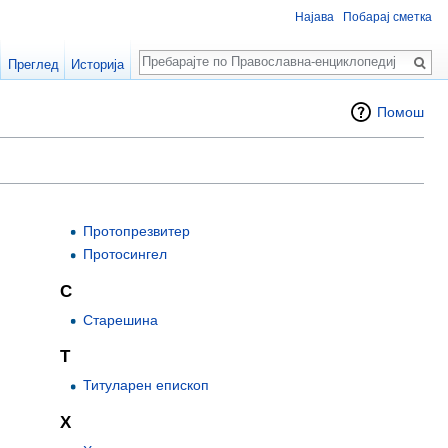
Најава
Побарај сметка
Пребарај
Преглед
Историја
Помош
Протопрезвитер
Протосингел
С
Старешина
Т
Титуларен епископ
Х