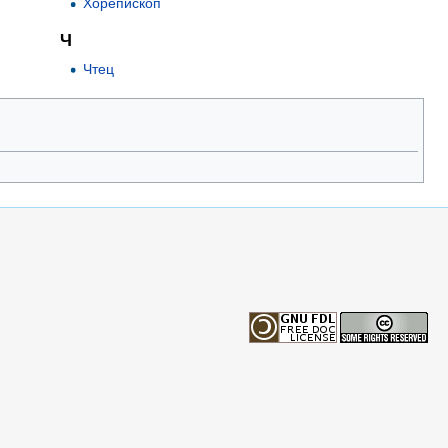
Хорепископ
Ч
Чтец