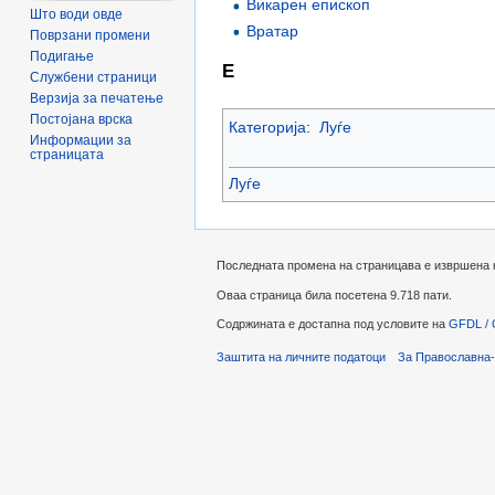
Викарен епископ
Што води овде
Вратар
Поврзани промени
Подигање
Е
Службени страници
Верзија за печатење
Постојана врска
Категорија
:
Луѓе
Информации за
страницата
Луѓе
Последната промена на страницава е извршена на
Оваа страница била посетена 9.718 пати.
Содржината е достапна под условите на
GFDL / 
Заштита на личните податоци
За Православна-