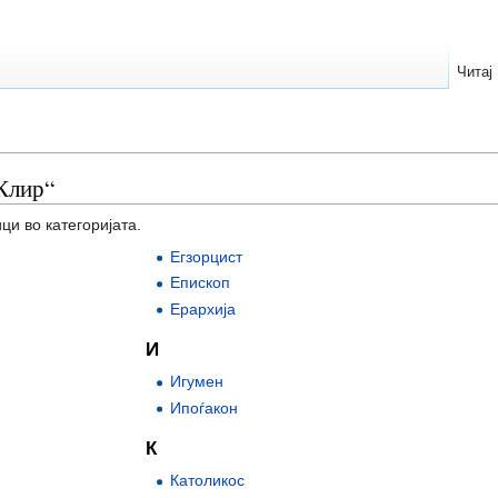
Читај
„Клир“
ци во категоријата.
Егзорцист
Епископ
Ерархија
И
Игумен
Ипоѓакон
К
Католикос