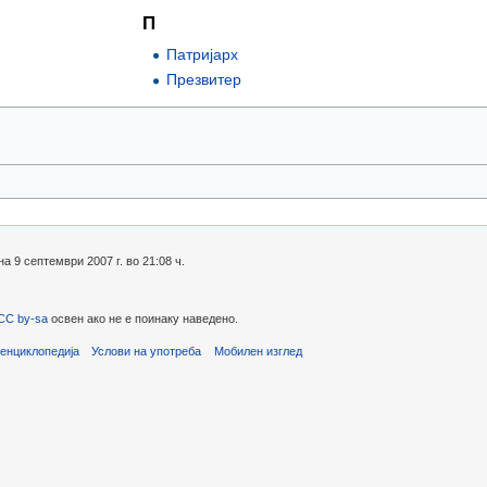
П
Патријарх
Презвитер
 9 септември 2007 г. во 21:08 ч.
CC by-sa
освен ако не е поинаку наведено.
енциклопедија
Услови на употреба
Мобилен изглед