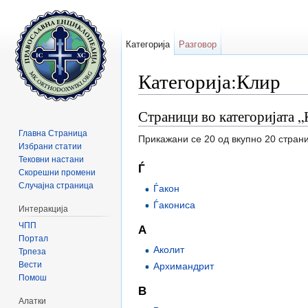
Категорија
Разговор
Категорија:Клир
Прејди на:
содржини
,
барај
Страници во категоријата 
Главна Страница
Прикажани се 20 од вкупно 20 страни
Избрани статии
Тековни настани
Ѓ
Скорешни промени
Случајна страница
Ѓакон
Ѓакониса
Интеракција
ЧПП
А
Портал
Аколит
Трпеза
Вести
Архимандрит
Помош
В
Алатки