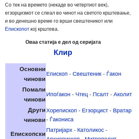
Со тек на времето (некаде во четвртиот век),
егзорцизмот се слеал во чинот на светото крштевање,
и во денешно време го врши свештеникот или
Епископот
кој крштева.
Оваа статија е дел од серијата
Клир
Основни
Епископ
-
Свештеник
-
Ѓакон
чинови
Помали
Ипоѓакон
-
Чтец
-
Псалт
-
Аколит
чинови
Други
Хорепископ
-
Егзорцист
-
Вратар
чинови
-
Ѓакониса
Патријарх
-
Католикос
-
Епископски
Архиепископ
-
Митрополит
-