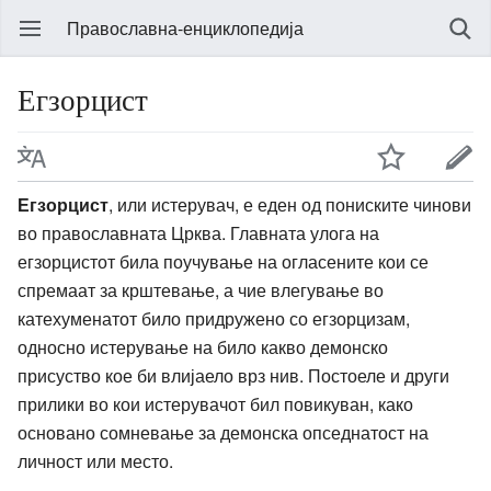
Православна-енциклопедија
Егзорцист
Егзорцист
, или истерувач, е еден од пониските чинови
во православната Црква. Главната улога на
егзорцистот била поучување на огласените кои се
спремаат за крштевање, а чие влегување во
катехуменатот било придружено со егзорцизам,
односно истерување на било какво демонско
присуство кое би влијаело врз нив. Постоеле и други
прилики во кои истерувачот бил повикуван, како
основано сомневање за демонска опседнатост на
личност или место.