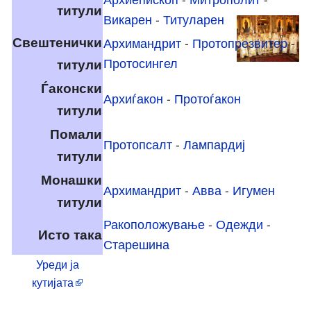
титули
Викарен
-
Титуларен
Свештенички
Архимандрит
-
Протопрезвитер
-
титули
Протосингел
Ѓаконски
Архиѓакон
-
Протоѓакон
титули
Помали
Протопсалт
-
Лампардиј
титули
Монашки
Архимандрит
-
Авва
-
Игумен
титули
Ракоположување
-
Одежди
-
Исто така
Старешина
Уреди ја
кутијата