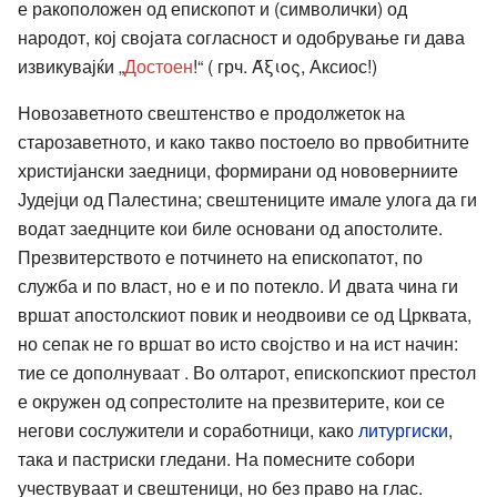
е ракоположен од епископот и (символички) од
народот, кој својата согласност и одобрување ги дава
извикувајќи „
Достоен
!“ ( грч. Άξιος, Аксиос!)
Новозаветното свештенство е продолжеток на
старозаветното, и како такво постоело во првобитните
христијански заедници, формирани од нововерниите
Јудејци од Палестина; свештениците имале улога да ги
водат заеднците кои биле основани од апостолите.
Презвитерството е потчинето на епископатот, по
служба и по власт, но е и по потекло. И двата чина ги
вршат апостолскиот повик и неодвоиви се од Црквата,
но сепак не го вршат во исто својство и на ист начин:
тие се дополнуваат . Во олтарот, епископскиот престол
е окружен од сопрестолите на презвитерите, кои се
негови сослужители и соработници, како
литургиски
,
така и пастриски гледани. На помесните собори
учествуваат и свештеници, но без право на глас.