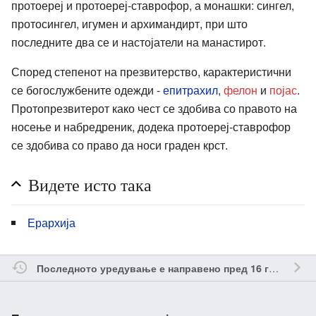
протоереј и протоереј-ставрофор, а монашки: сингел,
протосингел, игумен и архимандирт, при што
последните два се и настојатели на манастирот.
Според степенот на презвитерство, карактеристични
се богослужбените одежди -
епитрахил
,
фелон
и
појас
.
Протопрезвитерот како чест се здобива со правото на
носење и набредреник, додека протоереј-ставрофор
се здобива со право да носи граден крст.
Видете исто така
Ерархија
о
Последното уредување е направено пред 16 години