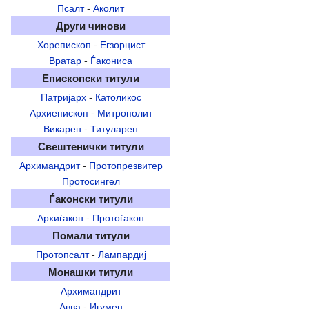
Псалт
-
Аколит
Други чинови
Хорепископ
-
Егзорцист
Вратар
-
Ѓакониса
Епископски титули
Патријарх
-
Католикос
Архиепископ
-
Митрополит
Викарен
-
Титуларен
Свештенички титули
Архимандрит
-
Протопрезвитер
Протосингел
Ѓаконски титули
Архиѓакон
-
Протоѓакон
Помали титули
Протопсалт
-
Лампардиј
Монашки титули
Архимандрит
Авва
-
Игумен