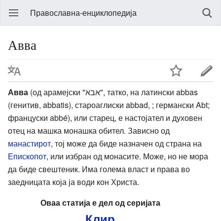
Православна-енциклопедија
Авва
Авва
(од арамејски "אבא", татко, на латински abbas
(генитив, abbatis), староаглиски abbad, ; германски Abt;
француски abbé), или старец, е настојател и духовен
отец на машка монашка обител. Зависно од
манастирот
, тој може да биде назначен од страна на
Епископот
, или избран од монасите. Може, но не мора
да биде свештеник. Има голема власт и права во
заедницата која ја води кон Христа.
Оваа статија е дел од серијата
Клир