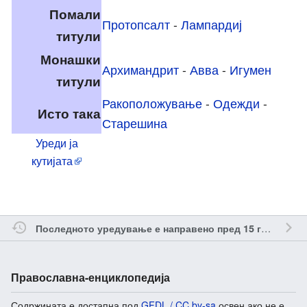
Помали
Протопсалт
-
Лампардиј
титули
Монашки
Архимандрит
-
Авва
-
Игумен
титули
Ракоположување
-
Одежди
-
Исто така
Старешина
Уреди ја
кутијата
о
Последното уредување е направено пред 15 години
Православна-енциклопедија
Содржината е достапна под
GFDL / CC by-sa
освен ако не е