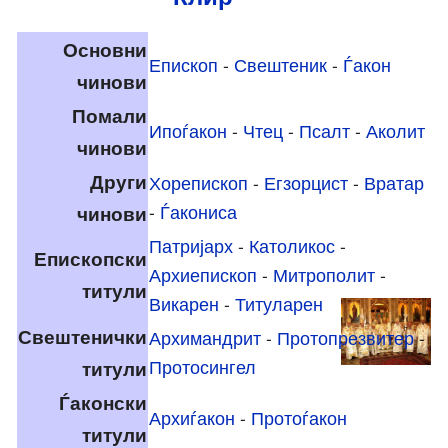
Основни
Епископ
-
Свештеник
-
Ѓакон
чинови
Помали
Ипоѓакон
-
Чтец
-
Псалт
-
Аколит
чинови
Други
Хорепископ
-
Егзорцист
-
Вратар
чинови
-
Ѓакониса
Патријарх
-
Католикос
-
Епископски
Архиепископ
-
Митрополит
-
титули
Викарен
-
Титуларен
Свештенички
Архимандрит
-
Протопрезвитер
-
титули
Протосингел
Ѓаконски
Архиѓакон
-
Протоѓакон
титули