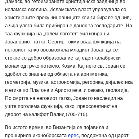
Дамаск, во гетоизираната христијанска заедница во
исламска околина. Исламската власт управувала со
христијаните преку чиновниците кои ги бирале од нив,
а чија улога била прибирање данок за господарите. На
таа функција на „голем логотет“ бил избран и
Јовановиот татко, Сергиј. Токму оваа функција на
неговиот татко овозможила младиот Јован да се
стекне со добро образование кај еден калабриски
монах од грчко потекло, Козма. Кај него св. Јован се
здобил со знаење од областа на аритметика,
геометрија, музика, астрономија, реторика, дијалектика
и етика по Платона и Аристотела, и секако, теологија.
По смртта на неговиот татко, Јован го наследил на
уште поголема функција, како „првосоветник“ на
дворот на калифот Валид (705-715).
Во истото време, во Византија се појавила и
проширила иконоборската
ерес
, поддржана од царот