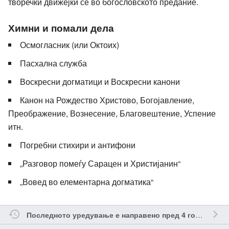
творечки движејќи се во богословското предание.
Химни и помали дела
Осмогласник (или Октоих)
Пасхална служба
Воскресни догматици и Воскресни канони
Канон на Рождество Христово, Богојавление,
Преображение, Вознесение, Благовештение, Успение
итн.
Погребни стихири и антифони
„Разговор помеѓу Сарацен и Христијанин“
„Вовед во елементарна догматика“
од
Последното уредување е направено пред 4 години