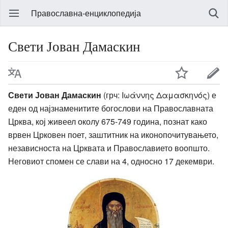
Православна-енциклопедија
Свети Јован Дамаскин
Свети Јован Дамаскин
(грч: Ιωάννης Δαμασκηνός) е
еден од најзнаменитите богослови на Православната
Црква, кој живеел околу 675-749 година, познат како
врвен Црковен поет, заштитник на иконопочитувањето,
независноста на Црквата и Православието воопшто.
Неговиот спомен се слави на 4, односно 17 декември.