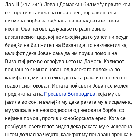
Лав III (717-741). Јован Дамаскин бил меѓу првите кои
се спротивставила на оваа ерес; тој започнал и
писмена борба за одбрана на нападнатите свети
икони. Ова негово делување го разгневило
византискиот цар, кој неможејќи да го уапси ни осуди
бидејќи не бил жител на Византија, го наклеветил кај
калифот дека Јован сака да им пружи помош на
Византијците во освојувањето на Дамаск. Калифот
веднаш го симнал Јован од високата положба во
калифатот, му ја отсекол десната рака и го вовел во
градот сиот окован. Истата ноќ свети Јован се молел
пред иконата на
Пресвета Богородица
, која му се
јавила во сон, и велејќи му дека раката му е исцелена,
му укажала на неопходноста од неговата борба, со
нејзина помош, против иконоборската ерес. Кога се
разбудил, светителот видел дека раката му е исцелена.
Штом дознал за чудото, калифот му побараш прошка и