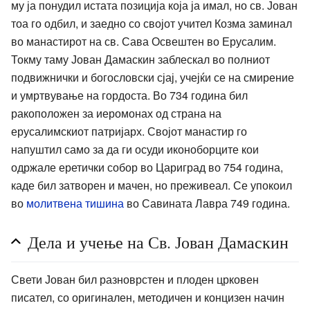
му ја понудил истата позиција која ја имал, но св. Јован
тоа го одбил, и заедно со својот учител Козма заминал
во манастирот на св. Сава Освештен во Ерусалим.
Токму таму Јован Дамаскин заблескал во полниот
подвижнички и богословски сјај, учејќи се на смирение
и умртвување на гордоста. Во 734 година бил
ракоположен за иеромонах од страна на
ерусалимскиот патријарх. Својот манастир го
напуштил само за да ги осуди иконоборците кои
одржале еретички собор во Цариград во 754 година,
каде бил затворен и мачен, но преживеал. Се упокоил
во
молитвена тишина
во Савината Лавра 749 година.
Дела и учење на Св. Јован Дамаскин
Свети Јован бил разноврстен и плоден црковен
писател, со оригинален, методичен и концизен начин