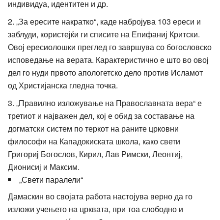
индивидуа, идентитен и др.
„За ересите накратко“, каде набројува 103 ереси и
заблуди, користејќи ги списите на Епифаниј Критски.
Овој ересиолошки преглед го завршува со богословско
исповедање на верата. Карактеристично е што во овој
дел го нуди првото апологетско дело против Исламот
од Христијанска гледна точка.
„Правилно изложување на Православната вера“ е
третиот и најважен дел, кој е обид за составање на
догматски систем по теркот на раните црковни
философи на Кападокиската школа, како свети
Григориј Богослов, Кирил, Лав Римски, Леонтиј,
Дионисиј и Максим.
„Свети паралели“
Дамаскин во својата работа настојува верно да го
изложи учењето на црквата, при тоа слободно и