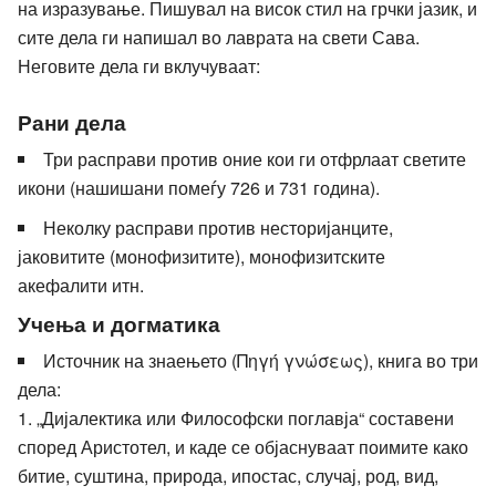
на изразување. Пишувал на висок стил на грчки јазик, и
сите дела ги напишал во лаврата на свети Сава.
Неговите дела ги вклучуваат:
Рани дела
Три расправи против оние кои ги отфрлаат светите
икони (нашишани помеѓу 726 и 731 година).
Неколку расправи против несторијанците,
јаковитите (монофизитите), монофизитските
акефалити итн.
Учења и догматика
Источник на знаењето (Πηγή γνώσεως), книга во три
дела:
„Дијалектика или Философски поглавја“ составени
според Аристотел, и каде се објаснуваат поимите како
битие, суштина, природа, ипостас, случај, род, вид,