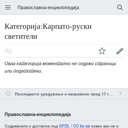
Православна-енциклопедија
Категорија:Карпато-руски
светители
Оваа категорија моментално не содржи страници
или податотеки.
о
Последното уредување е направено пред 17 години
Православна-енциклопедија
Содржината е достапна под
GFDL / CC by-sa
освен ако не е