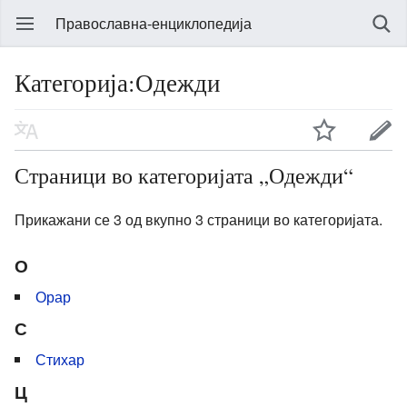
Православна-енциклопедија
Категорија:Одежди
Страници во категоријата „Одежди“
Прикажани се 3 од вкупно 3 страници во категоријата.
О
Орар
С
Стихар
Ц