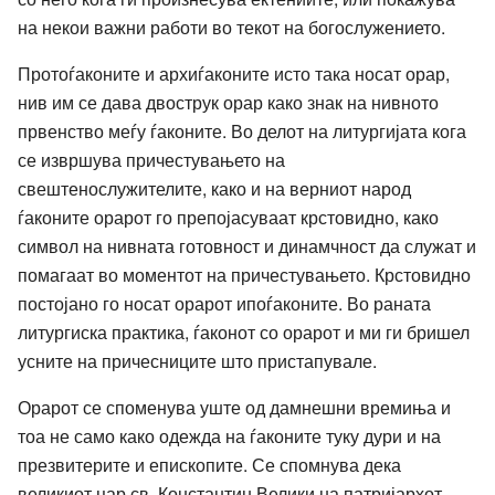
на некои важни работи во текот на богослужението.
Протоѓаконите и архиѓаконите исто така носат орар,
нив им се дава двострук орар како знак на нивното
првенство меѓу ѓаконите. Во делот на литургијата кога
се извршува причестувањето на
свештенослужителите, како и на верниот народ
ѓаконите орарот го препојасуваат крстовидно, како
символ на нивната готовност и динамчност да служат и
помагаат во моментот на причестувањето. Крстовидно
постојано го носат орарот ипоѓаконите. Во раната
литургиска практика, ѓаконот со орарот и ми ги бришел
усните на причесниците што пристапувале.
Орарот се споменува уште од дамнешни времиња и
тоа не само како одежда на ѓаконите туку дури и на
презвитерите и епископите. Се спомнува дека
великиот цар св. Константин Велики на патријархот