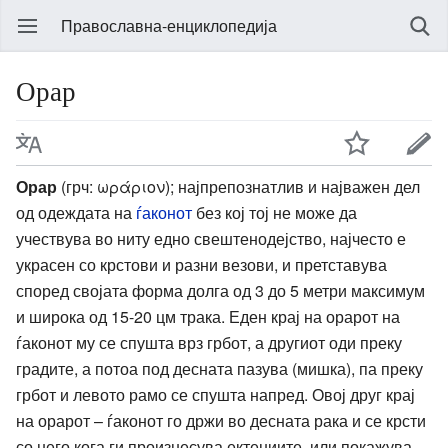
Православна-енциклопедија
Орар
Орар
(грч: ωράριον); најпрепознатлив и најважен дел
од одеждата на
ѓаконот
без кој тој не може да
учествува во ниту едно свештенодејство, најчесто е
украсен со крстови и разни везови, и претставува
според својата форма долга од 3 до 5 метри максимум
и широка од 15-20 цм трака. Еден крај на орарот на
ѓаконот му се спушта врз грбот, а другиот оди преку
градите, а потоа под десната пазува (мишка), па преку
грбот и левото рамо се спушта напред. Овој друг крај
на орарот – ѓаконот го држи во десната рака и се крсти
со него кога ги произнесува ектениите, или покажува