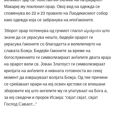
Макариј му поклонил орар. Овој вид на одежда се
споменува во 22 и 23 правило на Лаодикискиот собор
како одежда која се забранува на ипоѓаконите.
Зборот орар потекнува од грчкиот глагол ώράριον што
значи да се украсува нешто, бидејќи орарот ги
украсува ѓаконите со благодатта и велелепирто на
славата Божја. Бидејќи ѓаконите за време на
богослужението ги символизираат анѓелите двата краја
на орарот вели св. Јован Златоуст ги символизираат
крилјата на анѓелите и нивната готовноста во секој
момент да извршуваат волјата Божја. Од тие причини
се среќаваат орари на кој освен крстови се впишани
зборовите кој што ангелите му ги упатуваат на Бога а,
за кој сведочи и пророк Исаија: “свјат свјат, свјат
Господ Саваот...”