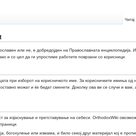
Читај
и
авославен или не, е добредојден на Православната енциклопедија. 
ако и со цел да ги упростиме работите поврзани со корисници.
цата при изборот на корисничкото име. За корисничките имиња од 
оставно можат и ќе бидат сменети. Доколку ова ви се случи и вам, 
т за изјаснување и претставување на себеси. OrthodoxWiki овозмож
страници.
ја, богохулење или измама, и било секој друг материјал кој е проти