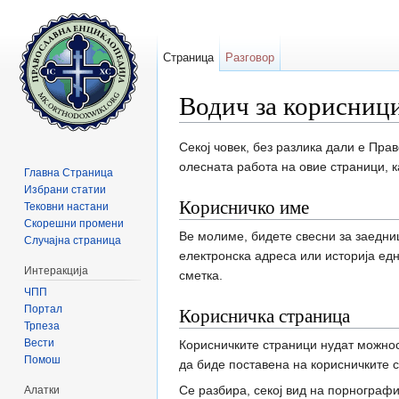
Страница
Разговор
Водич за корисниц
Прејди на:
содржини
,
барај
Секој човек, без разлика дали е Пр
олесната работа на овие страници, к
Главна Страница
Избрани статии
Корисничко име
Тековни настани
Скорешни промени
Ве молиме, бидете свесни за заедни
Случајна страница
електронска адреса или историја едн
Интеракција
сметка.
ЧПП
Портал
Корисничка страница
Трпеза
Вести
Корисничките страници нудат можнос
Помош
да биде поставена на корисничките 
Се разбира, секој вид на порнографи
Алатки