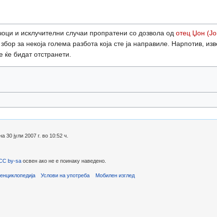
учоци и исклучителни случаи пропратени со дозвола од
отец Џон (Јо
збор за некоја голема разбота која сте ја направиле. Нарпотив, изв
е ќе бидат отстранети.
30 јули 2007 г. во 10:52 ч.
CC by-sa
освен ако не е поинаку наведено.
енциклопедија
Услови на употреба
Мобилен изглед