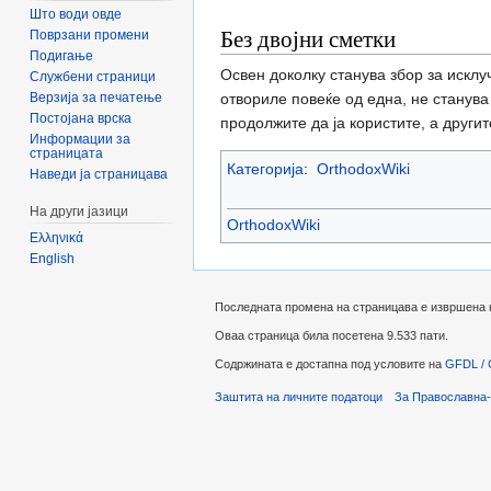
Што води овде
Без двојни сметки
Поврзани промени
Подигање
Освен доколку станува збор за искл
Службени страници
Верзија за печатење
отвориле повеќе од една, не станува 
Постојана врска
продолжите да ја користите, а другит
Информации за
страницата
Категорија
:
OrthodoxWiki
Наведи ја страницава
На други јазици
OrthodoxWiki
Ελληνικά
English
Последната промена на страницава е извршена на 
Оваа страница била посетена 9.533 пати.
Содржината е достапна под условите на
GFDL / 
Заштита на личните податоци
За Православна-