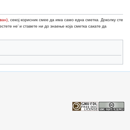
ван)
, секој корисник смее да има само една сметка. Доколку сте
естете не’ и ставете ни до знаење која сметка сакате да