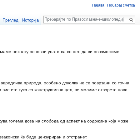
Најава
Побарај сметка
Пребарај
Преглед
Историја
Имаме неколку основни упатства со цел да ви овозможиме
навредлива природа, особено доколку не се поврзани со точна
а вие сте тука со конструктивна цел, ве молиме отворете нова
ува голема доза на слобода од аспект на содржина која може
взаконски ќе биде цензуриран и отстранет.