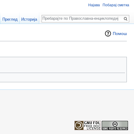
Најава
Побарај сметка
Пребарај
Преглед
Историја
Помош