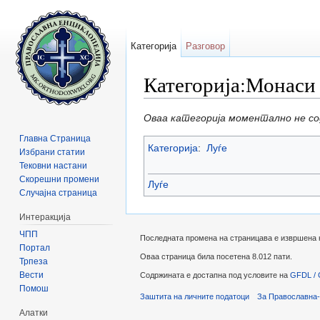
Категорија
Разговор
Категорија:Монаси
Прејди на:
содржини
,
барај
Оваа категорија моментално не с
Главна Страница
Категорија
:
Луѓе
Избрани статии
Тековни настани
Скорешни промени
Луѓе
Случајна страница
Интеракција
ЧПП
Последната промена на страницава е извршена на
Портал
Оваа страница била посетена 8.012 пати.
Трпеза
Вести
Содржината е достапна под условите на
GFDL / 
Помош
Заштита на личните податоци
За Православна-
Алатки