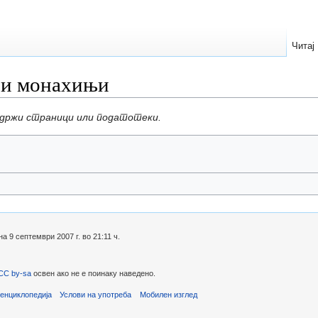
Читај
 и монахињи
одржи страници или податотеки.
 9 септември 2007 г. во 21:11 ч.
CC by-sa
освен ако не е поинаку наведено.
енциклопедија
Услови на употреба
Мобилен изглед