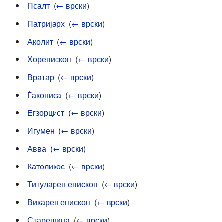
Псалт
‎
(
← врски
)
Патријарх
‎
(
← врски
)
Аколит
‎
(
← врски
)
Хорепископ
‎
(
← врски
)
Вратар
‎
(
← врски
)
Ѓакониса
‎
(
← врски
)
Егзорцист
‎
(
← врски
)
Игумен
‎
(
← врски
)
Авва
‎
(
← врски
)
Католикос
‎
(
← врски
)
Титуларен епископ
‎
(
← врски
)
Викарен епископ
‎
(
← врски
)
Старешина
‎
(
← врски
)