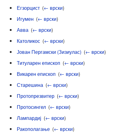
Егзорцист
‎
(
← врски
)
Игумен
‎
(
← врски
)
Авва
‎
(
← врски
)
Католикос
‎
(
← врски
)
Јован Пергамски (Зизиулас)
‎
(
← врски
)
Титуларен епископ
‎
(
← врски
)
Викарен епископ
‎
(
← врски
)
Старешина
‎
(
← врски
)
Протопрезвитер
‎
(
← врски
)
Протосингел
‎
(
← врски
)
Лампардиј
‎
(
← врски
)
Ракополагање
‎
(
← врски
)