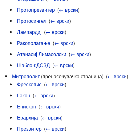
Протопрезвитер
‎
(
← врски
)
Протосингел
‎
(
← врски
)
Лампардиј
‎
(
← врски
)
Ракополагање
‎
(
← врски
)
Атанасиј Лимасолски
‎
(
← врски
)
Шаблон:ДСЗД
‎
(
← врски
)
Митрополит
(пренасочувачка страница) ‎
(
← врски
)
Фрескопис
‎
(
← врски
)
Ѓакон
‎
(
← врски
)
Епископ
‎
(
← врски
)
Ерархија
‎
(
← врски
)
Презвитер
‎
(
← врски
)