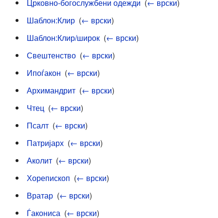
Црковно-богослужбени одежди
‎
(
← врски
)
Шаблон:Клир
‎
(
← врски
)
Шаблон:Клир/широк
‎
(
← врски
)
Свештенство
‎
(
← врски
)
Ипоѓакон
‎
(
← врски
)
Архимандрит
‎
(
← врски
)
Чтец
‎
(
← врски
)
Псалт
‎
(
← врски
)
Патријарх
‎
(
← врски
)
Аколит
‎
(
← врски
)
Хорепископ
‎
(
← врски
)
Вратар
‎
(
← врски
)
Ѓакониса
‎
(
← врски
)