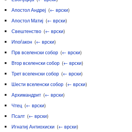
Апостол Андреј
‎
(
← врски
)
Апостол Матиј
‎
(
← врски
)
Свештенство
‎
(
← врски
)
Ипоѓакон
‎
(
← врски
)
Прв вселенски собор
‎
(
← врски
)
Втор вселенски собор
‎
(
← врски
)
Трет вселенски собор
‎
(
← врски
)
Шести вселенски собор
‎
(
← врски
)
Архимандрит
‎
(
← врски
)
Чтец
‎
(
← врски
)
Псалт
‎
(
← врски
)
Игнатиј Антиохиски
‎
(
← врски
)