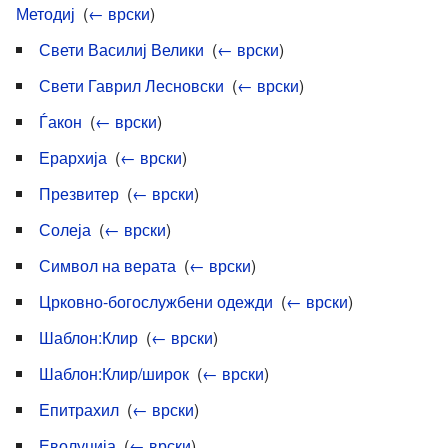
Методиј
‎
(
← врски
)
Свети Василиј Велики
‎
(
← врски
)
Свети Гаврил Лесновски
‎
(
← врски
)
Ѓакон
‎
(
← врски
)
Ерархија
‎
(
← врски
)
Презвитер
‎
(
← врски
)
Солеја
‎
(
← врски
)
Символ на верата
‎
(
← врски
)
Црковно-богослужбени одежди
‎
(
← врски
)
Шаблон:Клир
‎
(
← врски
)
Шаблон:Клир/широк
‎
(
← врски
)
Епитрахил
‎
(
← врски
)
Еволуција
‎
(
← врски
)