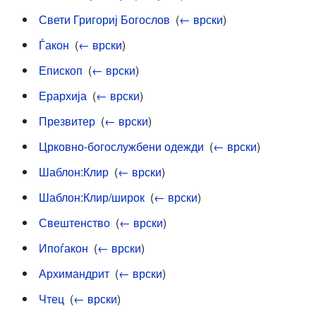
Свети Григориј Богослов
‎
(
← врски
)
Ѓакон
‎
(
← врски
)
Епископ
‎
(
← врски
)
Ерархија
‎
(
← врски
)
Презвитер
‎
(
← врски
)
Црковно-богослужбени одежди
‎
(
← врски
)
Шаблон:Клир
‎
(
← врски
)
Шаблон:Клир/широк
‎
(
← врски
)
Свештенство
‎
(
← врски
)
Ипоѓакон
‎
(
← врски
)
Архимандрит
‎
(
← врски
)
Чтец
‎
(
← врски
)