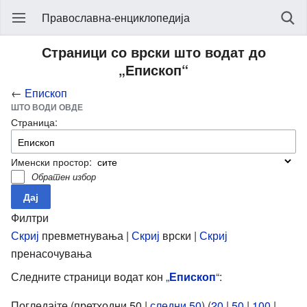
Православна-енциклопедија
Страници со врски што водат до
„Епископ“
←
Епископ
ШТО ВОДИ ОВДЕ
Страница:
Именски простор:
Обратен избор
Филтри
Скриј
превметнувања |
Скриј
врски |
Скриј
пренасочувања
Следните страници водат кон „
Епископ
“:
Погледајте (претходни 50 |
следни 50
) (
20
|
50
|
100
|