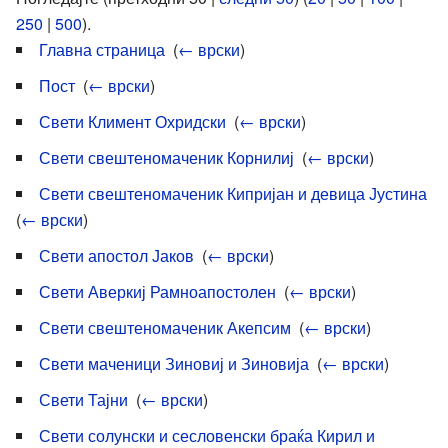
250
|
500
).
Главна страница
‎
(
← врски
)
Пост
‎
(
← врски
)
Свети Климент Охридски
‎
(
← врски
)
Свети свештеномаченик Корнилиј
‎
(
← врски
)
Свети свештеномаченик Кипријан и девица Јустина
‎
(
← врски
)
Свети апостол Јаков
‎
(
← врски
)
Свети Аверкиј Рамноапостолен
‎
(
← врски
)
Свети свештеномаченик Акепсим
‎
(
← врски
)
Свети маченици Зиновиј и Зиновија
‎
(
← врски
)
Свети Тајни
‎
(
← врски
)
Свети солунски и сесловенски браќа Кирил и