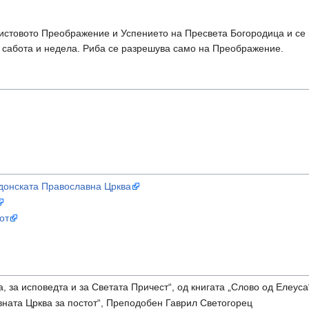
ристовото Преображение и Успението на Пресвета Богородица и се 
 сабота и недела. Риба се разрешува само на Преображение.
едонската Православна Црква
от
а, за исповедта и за Светата Причест“, од книгата „Слово од Елеуса
ната Црква за постот“, Преподобен Гаврил Светогорец