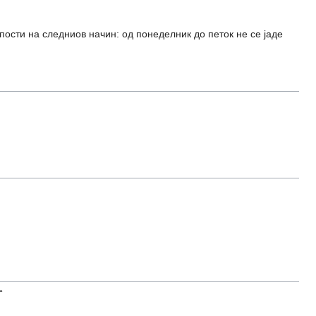
пости на следниов начин: од понеделник до петок не се јаде
“