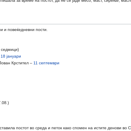
ишала за време на постот, да не се јаде месо, маст, сирење, масло
и и повеќедневни пости.
и седмици)
–
18 јануари
Јован Крстител –
11 септември
.08.)
)
ставила постот во среда и петок како спомен на истите денови во 