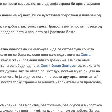
е се пости своеволно, што од своја страна би претставувало
 начин на кој некој би се чувствувал подостоен и поверен од
и, се добива заклучокот дека Православните постат повеќе од
пределеноста и ревноста за Царството Божјо.
ретна личност да си наложува и да се оптоварува со иста
пшто не се бара телесен пост како подготовка за
Света
, како и жени, бремени или со доенчиња. На сите овие
 ќе ги ослободи од него.
Свети Јован Златоуст
вели: „Кога ќе
ите духови. Ако те обзел лошиот дух, покажи му го лицето на
ено кога ќе ја види со него и неговата другарка молитвата.“
е постот толку страшен за нашите непријатели и ги прогонува,
 смирение, без молитва, без трпение, без љубов и милост кон
 духовниот пост - никој, па дури ни ангел од небото. Затоа,