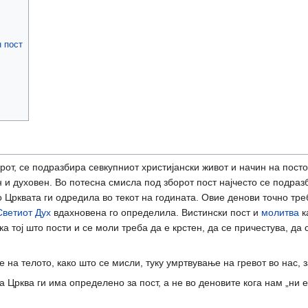
 пост
рот, се подразбира севкупниот христијански живот и начин на посто
 и духовен. Во потесна смисла под зборот пост најчесто се подраз
Црквата ги одредила во текот на годината. Овие денови точно треба
Светиот Дух
вдахновена го определила. Вистински пост и
молитва
к
а тој што пости и се моли треба да е крстен, да се причестува, да 
 на телото, како што се мисли, туку умртвување на гревот во нас, 
 Црква ги има определено за пост, а не во деновите кога нам „ни е