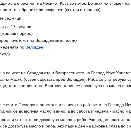
кариот, а е распнат на Чесниот Крст во петок. Во знак на спомен на
 постот е забранет или разрешен (светли и трапави).
те седмици:
ри до 17 јануари
 (менлив период)
ред почетокот на Велигденските пости)
 неделата по
Велигден
)
риод)
а во чест на Страдањата и Воскресението на Господ Исус Христос. 
ба на масло (освен саботата пред Велигден). Риба се употребува 
ци, тогаш на денот на Благовештение се разрешува на масло и ви
а светите Господови апостоли и во чест на раѓањето на Господа Ису
вторник се дозволува масло и вино, а во сабота и недела - масло и 
орник и четврток, се дозволува масло и риба. Ако падне празник на
ок се дозволува масло и риба. Ако падне ден на црковна слава во с