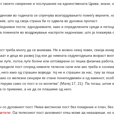
ат своето смирение и послушание на еднинствената Црква; значи, н
а денови во годината се спречува возгордувањето помеѓу верните, на
еќе, што од своја страна би го одвела во духовна пропаст.
ќедневни пости, еднодневните, како и определените среди и петоц
а поминати во воздржување наспроти хедонизам, што ја покажува о
т треба многу да се внимава. Не е можно секој човек, секоја конк
ваат и деца во развој (од кои до нивната седумгодишна возраст воо
ни луѓе, потоа луѓе болни или оптоварени со тешка физичка работа
определи пост според нивните телесни сили или ако треба и сосема
него како од страшен војвода: тој не е страшен за нас, туку за лош
н како со железни синџири ќе стане понеподвижен и од каменот, особ
стерува само со пост и со молитва“ (Матеј 17, 21). Па тогаш, штом 
а го примиме, а не да се плашиме од него.
 со духовниот пост. Нема вистински пост без покајание и плач, без
детели
. Од телесниот пост духовниот отец може да неразреши, но од