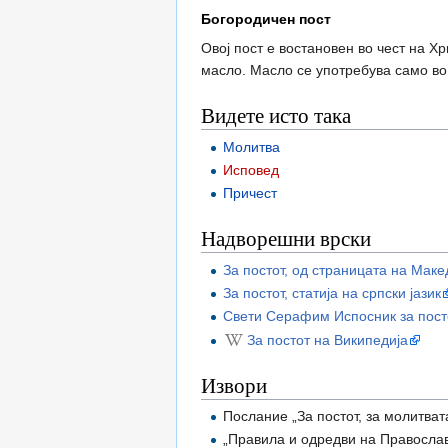
Богородичен пост
Овој пост е востановен во чест на Х
масло. Масло се употребува само во
Видете исто така
Молитва
Исповед
Причест
Надворешни врски
За постот, од страницата на Мак
За постот, статија на српски јазик
Свети Серафим Испосник за пост
За постот на Википедија
Извори
Послание „За постот, за молитват
„Правила и одредви на Православ