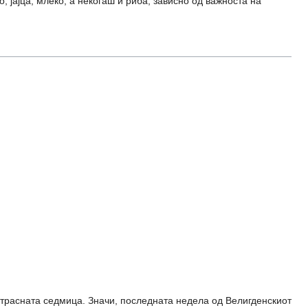
, јајца, млеко, а некогаш и риба, зависно од важноста на
Страсната седмица. Значи, последната недела од Велигденскиот