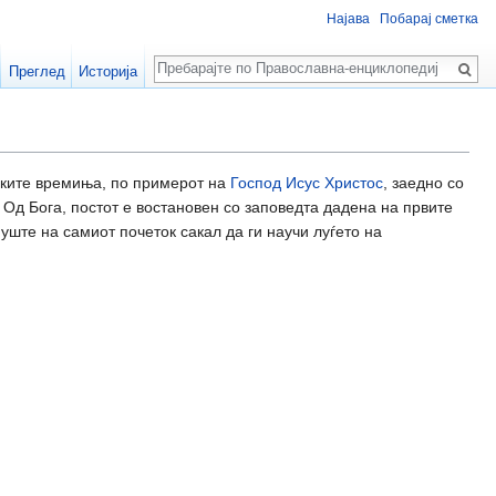
Најава
Побарај сметка
Пребарај
Преглед
Историја
ките времиња, по примерот на
Господ Исус Христос
, заедно со
. Од Бога, постот е востановен со заповедта дадена на првите
 уште на самиот почеток сакал да ги научи луѓето на