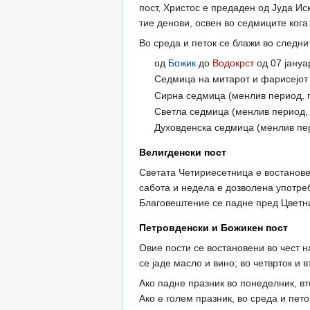
пост, Христос е предаден од Јуда Ис
тие денови, освен во седмиците кога
Во среда и петок се блажи во следни
од
Божик
до
Водокрст
од 07 јануа
Седмица на митарот и фарисејот
Сирна седмица (менлив период, п
Светла седмица (менлив период,
Духовденска седмица (менлив пе
Велигденски пост
Светата Четириесетница е востановен
сабота и недела е дозволена употре
Благовештение се падне пред Цветни
Петровденски и Божикен пост
Овие пости се востановени во чест н
се јаде масло и вино; во четврток и 
Ако падне празник во понеделник, вт
Ако е голем празник, во среда и пет