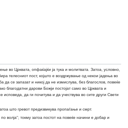
ење во Црквата, опфаќајќи ја тука и молитвата. Затоа, условно,
бира телесниот пост, којшто е воздржување од некои јадења во
 да се запазат и никој да не измислува, без благослов, повеќе
ако благодатни дарови Божји постојат само во Црквата и
се исповеда, да ги почитува и да учествува во сите други Свети
затоа што гревот предизвикува пропаѓање и смрт.
 по волја“; токму затоа постот на повеќе начини е добар и