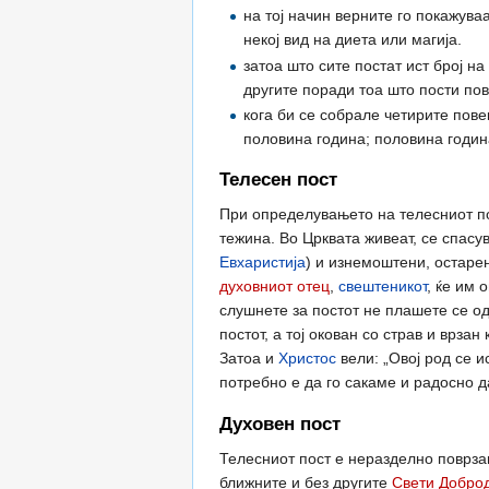
на тој начин верните го покажува
некој вид на диета или магија.
затоа што сите постат ист број н
другите поради тоа што пости пов
кога би се собрале четирите пове
половина година; половина годин
Телесен пост
При определувањето на телесниот пос
тежина. Во Црквата живеат, се спасу
Евхаристија
) и изнемоштени, остаре
духовниот отец
,
свештеникот
, ќе им 
слушнете за постот не плашете се од 
постот, а тој окован со страв и врза
Затоа и
Христос
вели: „Овој род се и
потребно е да го сакаме и радосно д
Духовен пост
Телесниот пост е неразделно поврзан
ближните и без другите
Свети Добро