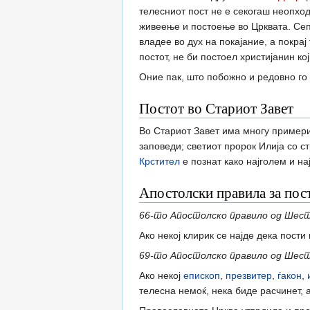
телесниот пост не е секогаш неопход
живеење и постоење во Црквата. Сепа
владее во дух на покајание, а покра
постот, не би постоел христијанин ко
Оние пак, што побожно и редовно го 
Постот во Стариот Завет
Во Стариот Завет има многу примери 
заповеди; светиот пророк Илија со ст
Крстител
е познат како најголем и на
Апостолски правила за пос
66-то Апостолско правило од Шес
Ако некој клирик се најде дека пости
69-то Апостолско правило од Шес
Ако некој
епископ
,
презвитер
,
ѓакон
,
телесна немоќ, нека биде расчинет, 