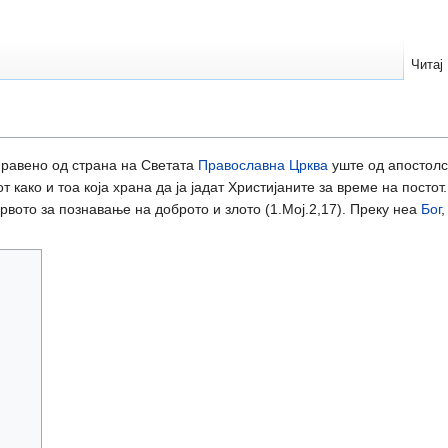
Читај
равено од страна на Светата
Православна Црква
уште од апостолс
како и тоа која храна да ја јадат Христијаните за време на постот
дрвото за познавање на доброто и злото (1.Мој.2,17). Преку неа
Бог
,