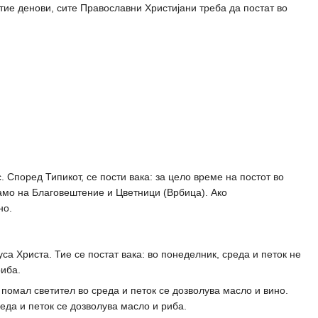
 тие денови, сите Православни Христијани треба да постат во
Според Типикот, се пости вака: за цело време на постот во
само на Благовештение и Цветници (Врбица). Ако
но.
са Христа. Тие се постат вака: во понеделник, среда и петок не
риба.
 помал светител во среда и петок се дозволува масло и вино.
реда и петок се дозволува масло и риба.