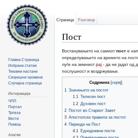
Страница
Разговор
Пост
Прејди на:
содржини
,
барај
Востанувањето на самиот
пост
е нап
определувањето на времето на постот 
Главна Страница
луѓе на земниот
рај
- да не јадат од 
Избрани статии
послушност и воздржување.
Тековни настани
Скорешни промени
Содржина
[
скриј
]
Случајна страница
1
Значењето на постот
Интеракција
1.1
Телесен пост
ЧПП
1.2
Духовен пост
Портал
2
Постот во Стариот Завет
Трпеза
3
Апостолски правила за постот
Вести
4
Периоди на Пост
Помош
4.1
Еднодневни пости
Алатки
4.2
Повеќедневни пости