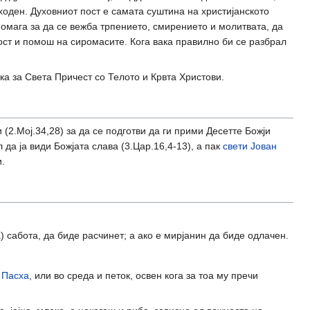
пходен. Духовниот пост е самата суштина на христијанското
помага за да се вежба трпението, смирението и молитвата, да
лост и помош на сиромасите. Кога вака правилно би се разбрал
вка за Света Причест со Телото и Крвта Христови.
(2.Мој.34,28) за да се подготви да ги прими Десетте Божји
 да ја види Божјата слава (3.Цар.16,4-13), а пак
свети Јован
и.
а) сабота, да биде расчинет; а ако е мирјанин да биде одлачен.
д
Пасха
, или во среда и петок, освен кога за тоа му пречи