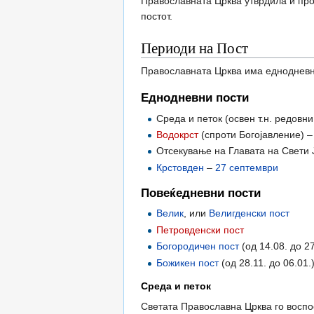
Православната Црква утврдила и проп
постот.
Периоди на Пост
Православната Црква има еднодневн
Еднодневни пости
Среда и петок (освен т.н. редовн
Водокрст
(спроти Богојавление) 
Отсекување на Главата на Свети 
Крстовден
–
27 септември
Повеќедневни пости
Велик
, или
Велигденски пост
Петровденски пост
Богородичен пост
(од 14.08. до 27
Божикен пост
(од 28.11. до 06.01.
Среда и петок
Светата Православна Црква го воспо