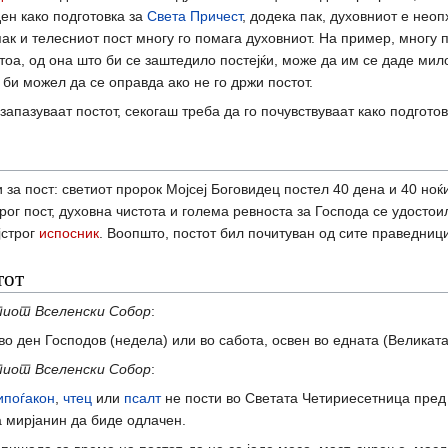
ен како подготовка за
Света Причест
, додека пак, духовниот е нео
к и телесниот пост многу го помага духовниот. На пример, многу 
ј тоа, од она што би се заштедило постејќи, може да им се даде ми
ј би можел да се оправда ако не го држи постот.
запазуваат постот, секогаш треба да го почувствуваат како подгото
за пост: светиот пророк Мојсеј Боговидец постел 40 дена и 40 ноќи 
рог пост, духовна чистота и голема ревноста за Господа се удостоил
јстрог
испосник
. Воопшто, постот бил почитуван од сите праведниц
тот
тиот Вселенски Собор
:
 во ден Господов (недела) или во сабота, освен во едната (Великат
тиот Вселенски Собор
:
ипоѓакон
,
чтец
или
псалт
не пости во Светата Четириесетница пре
а мирјанин да биде одлачен.