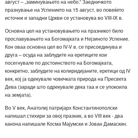
август – „заминувањето на небо.” Заедничкото
празнување на Успението на 15 август, во повеќето
источни и западни Цркви се установува во VIII-IX в.
Основна цел на установувањето на празникот било
прославувањето на Богомајката и Нејзиното Успение.
Кон оваа основна цел во IV-V в. се присоединува и
друга – осуда на заблудите на еретиците кои
посегнувале по достоинството на Богомајката,
конкретно, заблудите на колиридијаните, еретици од IV
век, кој ја одекувале човечката природа на Пресвета
Дева (заради што одрекувале дека таа и се упокоила
на земјата).
Во V век, Анатолиј патријарх Константинополски
напишал стихири за овој празник, а во VIII век - два
канона напишале Косма Мајумски и Јован Дамаскин.