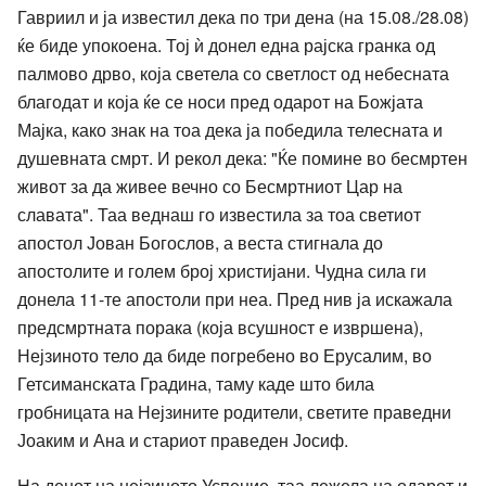
Гавриил и ја известил дека по три дена (на 15.08./28.08)
ќе биде упокоена. Тој ѝ донел една рајска гранка од
палмово дрво, која светела со светлост од небесната
благодат и која ќе се носи пред одарот на Божјата
Мајка, како знак на тоа дека ја победила телесната и
душевната смрт. И рекол дека: "Ќе помине во бесмртен
живот за да живее вечно со Бесмртниот Цар на
славата". Таа веднаш го известила за тоа светиот
апостол Јован Богослов, а веста стигнала до
апостолите и голем број христијани. Чудна сила ги
донела 11-те апостоли при неа. Пред нив ја искажала
предсмртната порака (која всушност е извршена),
Нејзиното тело да биде погребено во Ерусалим, во
Гетсиманската Градина, таму каде што била
гробницата на Нејзините родители, светите праведни
Јоаким и Ана и стариот праведен Јосиф.
На денот на нејзиното Успение, таа лежела на одарот и