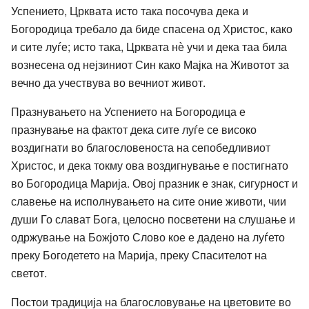
Успението, Црквата исто така посочува дека и
Богородица требало да биде спасена од Христос, како
и сите луѓе; исто така, Црквата нѐ учи и дека таа била
вознесена од нејзиниот Син како Мајка на Животот за
вечно да учествува во вечниот живот.
Празнувањето на Успението на Богородица е
празнување на фактот дека сите луѓе се високо
воздигнати во благословеноста на сепобедливиот
Христос, и дека токму ова воздигнување е постигнато
во Богородица Марија. Овој празник е знак, сигурност и
славење на исполнувањето на сите оние животи, чии
души Го слават Бога, целосно посветени на слушање и
одржување на Божјото Слово кое е дадено на луѓето
преку Богодетето на Марија, преку Спасителот на
светот.
Постои традиција на благословување на цветовите во