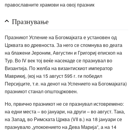
православните храмови на овој празник
Празнување
Празникот Успение на Богомајката е установен од
Црквата во древноста. За него се спомнува во деата
на блажени Јероним, Августин и Григориј епископ на
Тур. Во IV век тој веќе насекаде се празнувал во
Византија. По желба на византискиот император
Маврикиј, (кој на 15 август 595 г. ги победил
Персијците, т.е. на денот на Успението на Богомајката)
празникот станал општоцрковен.
Но, првично празникот не се празнувал истовремено:
на едни места – во јануари, на други – во август. Така,
на Запад, во Римската Црква (VII в.) на 18 јануари се
празнувало „упокоението на Дева Марија”, а на 14