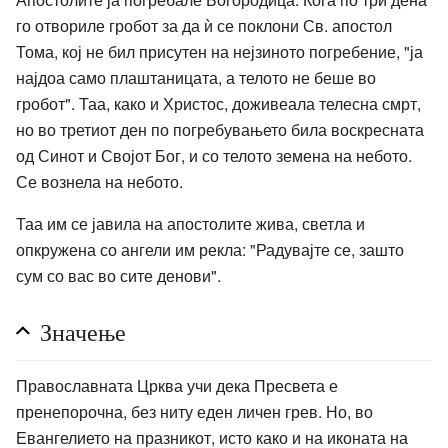
го отвориле гробот за да ѝ се поклони Св. апостол
Тома, кој не бил присутен на нејзиното погребение, "ја
најдоа само плаштаницата, а телото не беше во
гробот". Таа, како и Христос, доживеала телесна смрт,
но во третиот ден по погребувањето била воскресната
од Синот и Својот Бог, и со телото земена на небото.
Се вознела на небото.
Таа им се јавила на апостолите жива, светла и
опкружена со ангели им рекла: "Радувајте се, зашто
сум со вас во сите денови".
Значење
Православната Црква учи дека Пресвета е
пренепорочна, без ниту еден личен грев. Но, во
Евангелието на празникот, исто како и на иконата на