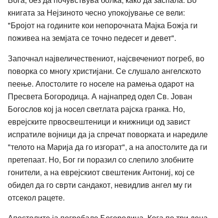
книгата за Нејзиното чесно упокојување се вели:
"Бројот на годините кои непорочната Мајка Божја ги
поживеа на земјата се точно педесет и девет".
Започнал највеличествениот, најсвечениот погреб, во
поворка со многу христијани. Се слушало ангелското
пеење. Апостолите го носеле на рамења одарот на
Пресвета Богородица. А најнапред одел Св. Јован
Богослов кој ја носел светлата рајска гранка. Но,
еврејските првосвештеници и книжници од завист
испратиле војници да ја спречат поворката и наредиле
"телото на Марија да го изгорат", а на апостолите да ги
претепаат. Но, Бог ги поразил со слепило злобните
гонители, а на еврејскиот свештеник Антониј, кој се
обидел да го сврти сандакот, невидлив ангел му ги
отсекол рацете.
Апостолите ја погребале Богородица. Кога по три дена