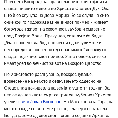
Пресвета Богородица, православните христијани ги
слават нивните животи во Христа и Светиот Дух. Она
што ѝ се случува на Дева Марија, ќе се случи на сите
оние кои го подражаваат нејзиниот пример и живеат
богоугоден живот на скромност, љубов и смирение
пред Божјата Волја. Преку неа, сите луѓе ќе бидат
„благословени да бидат почесни од херувимите и
неспоредливо послевни од серафимите“ доколку го
следат нејзиниот свет пример. Уште повеќе, сите ќе
имаат удел во вечниот живот на Божјото Царство.
По Христовото распнување, воскреснување,
вознесение на небото и седнувањето оддесно на
Отецот, таа поживеала на земјата уште 11 години. За
неа се до нејзината смрт се грижел љубениот Христов
ученик
свети Јован Богослов
. На Маслиновата Гора, на
местото каде се вознел Христос, плачејќи се молела
Бог да ја земе од овој свет. Тогаш ѝ се јавил Архангел