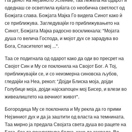
одеднаш се осветлила куќата со необична светлост од
Божјата слава. Божјата Мајка Го видела Синот како ѝ
се приближува. Загледувајќи го приближувањето на
Синот, Божјата Мајка радосно воскликнала: "Мојата
душа го велича Господа, и мојот дух се зарадува во
Бога, Спасителот мој ...".
Таа се подигнала од одарот како да оди во пресрет на
Својот Син и Му се поклонила на Својот Бог. А Тој,
приближувајќи се, и со неизмерна синовска љубов,
гледајќи на Неа, рекол: "Дојди Блиска моја, дојди
Голубице моја, дојди најскапоцен мој Бисер, и влези во
живеалиштето на вечниот живот".
Богородица Му се поклонила и Му рекла да го прими
Нејзиниот дух и да ја заштити од власта на темнината.
Таа мирно ја предала Својата света душа во рацете на
Бога, без да почувствува болка, како да заспала. Во