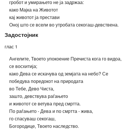
гробот и умирањето не ја задржаа:
како Мајка на Животот
кај животот ја престави
Оној што се всели во утробата секогаш-девствена.
Задостојник
глас 1
Ангелите, Твоето упокоение Пречиста кога го видоа,
се восхитија;
како Дева се искачува од земјата на небо? Се
победува поредокот на природата
во Тебе, Дево Чиста,
зашто, девствува раѓањето
и животот се ветува пред смртта.
По раѓањето - Дева и по смртта - жива,
го спасуваш секогаш,
Богородице, Твоето наследство.