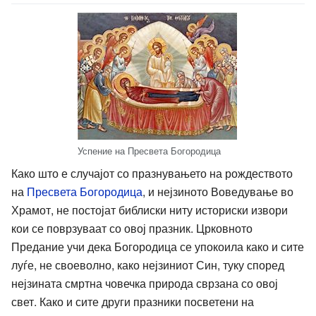
Успение на Пресвета Богородица
Како што е случајот со празнувањето на рождеството
на
Пресвета Богородица
, и нејзиното Воведување во
Храмот, не постојат библиски ниту историски извори
кои се поврзуваат со овој празник. Црковното
Предание учи дека Богородица се упокоила како и сите
луѓе, не своеволно, како нејзиниот Син, туку според
нејзината смртна човечка природа сврзана со овој
свет. Како и сите други празники посветени на