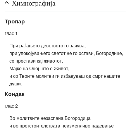
Химнографија
Тропар
глас 1
При раѓањето девството го зачува,
при упокојувањето светот не го остави, Богородице,
се престави кај животот,
Мајко на Оној што е Живот,
и со Твоите молитви ги избавуваш од смрт нашите
души.
Кондак
глас 2
Во молитвите незаспана Богородица
и во претстоителствата неизменливо надевање