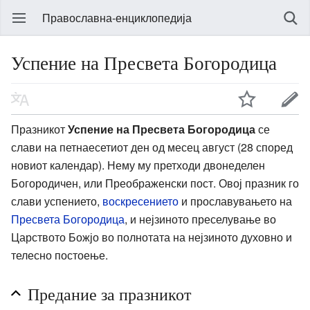
Православна-енциклопедија
Успение на Пресвета Богородица
Празникот
Успение на Пресвета Богородица
се
слави на петнаесетиот ден од месец август (28 според
новиот календар). Нему му претходи двонеделен
Богородичен, или Преображенски пост. Овој празник го
слави успението,
воскресението
и прославувањето на
Пресвета Богородица
, и нејзиното преселување во
Царството Божјо во полнотата на нејзиното духовно и
телесно постоење.
Предание за празникот