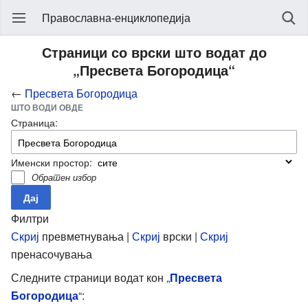
Православна-енциклопедија
Страници со врски што водат до
„Пресвета Богородица“
←
Пресвета Богородица
ШТО ВОДИ ОВДЕ
Страница:
Именски простор:
Обратен избор
Филтри
Скриј
превметнувања |
Скриј
врски |
Скриј
пренасочувања
Следните страници водат кон „
Пресвета
Богородица
“: