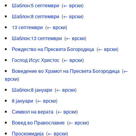
Шаблон:5 септември
‎
(
← врски
)
Шаблон:8 септември
‎
(
← врски
)
13 септември
‎
(
← врски
)
Шаблон:13 септември
‎
(
← врски
)
Рождество на Пресвета Богородица
‎
(
← врски
)
Господ Исус Христос
‎
(
← врски
)
Воведение во Храмот на Пресвета Богородица
‎
(
←
врски
)
Шаблон:8 јануари
‎
(
← врски
)
8 јануари
‎
(
← врски
)
Символ на верата
‎
(
← врски
)
Вовед во Православие
‎
(
← врски
)
Проскомидија
‎
(
← врски
)