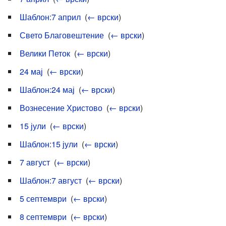
Шаблон:7 април
‎
(
← врски
)
Свето Благовештение
‎
(
← врски
)
Велики Петок
‎
(
← врски
)
24 мај
‎
(
← врски
)
Шаблон:24 мај
‎
(
← врски
)
Вознесение Христово
‎
(
← врски
)
15 јули
‎
(
← врски
)
Шаблон:15 јули
‎
(
← врски
)
7 август
‎
(
← врски
)
Шаблон:7 август
‎
(
← врски
)
5 септември
‎
(
← врски
)
8 септември
‎
(
← врски
)