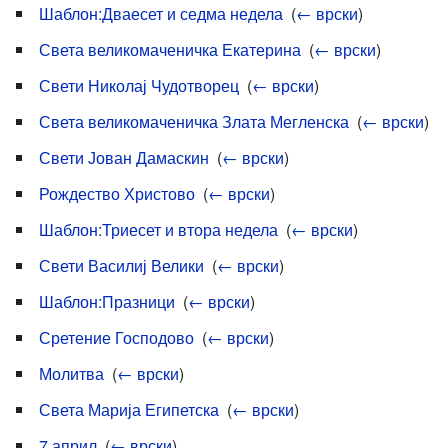
Шаблон:Дваесет и седма недела
‎
(
← врски
)
Света великомаченичка Екатерина
‎
(
← врски
)
Свети Николај Чудотворец
‎
(
← врски
)
Света великомаченичка Злата Мегленска
‎
(
← врски
)
Свети Јован Дамаскин
‎
(
← врски
)
Рождество Христово
‎
(
← врски
)
Шаблон:Триесет и втора недела
‎
(
← врски
)
Свети Василиј Велики
‎
(
← врски
)
Шаблон:Празници
‎
(
← врски
)
Сретение Господово
‎
(
← врски
)
Молитва
‎
(
← врски
)
Света Марија Египетска
‎
(
← врски
)
7 април
‎
(
← врски
)