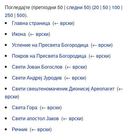
Погледајте (претходни 50 |
следни 50
) (
20
|
50
|
100
|
250
|
500
).
Главна страница
‎
(
← врски
)
Икона
‎
(
← врски
)
Успение на Пресвета Богородица
‎
(
← врски
)
Покров на Пресвета Богородица
‎
(
← врски
)
Свети Јован Богослов
‎
(
← врски
)
Свети Андреј Јуродив
‎
(
← врски
)
Свети свештеномаченик Дионисиј Ареопагит
‎
(
←
врски
)
Света Гора
‎
(
← врски
)
Свети апостол Јаков
‎
(
← врски
)
Речник
‎
(
← врски
)