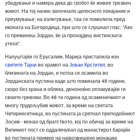
убедување и намера дека до гробот ќе живее трезвен
живот. На тој начин започнало целосното покајание и
преумување; на излегување, таа се помолила пред
иконата на Богородица, при што се слушнал глас: ”Ако
го преминеш Јордан, ќе ја пронајдеш вистинската
утеха".
Напуштајќи го Ерусалим, Марија пристапила кон
светите Тајни
во храмот на
Јован Крстител
, во
близината на Јордан, и потоа се осамила во
Јорданската пустина каде што поминала 48 години,
скоро без храна и облека, деноноќно оплакувајќи ги
своите гревови. Во 48-та година од осаменичкиот и
многу трудољубив живот, за време на светата
Четириесетница, во пустината ја сретнал преподобниот
Зосим - монах од братството, кој по обичај за време на
Великиот пост се оддалечувал од манастирот барајќи
во пустината пример на највозвишено монашко