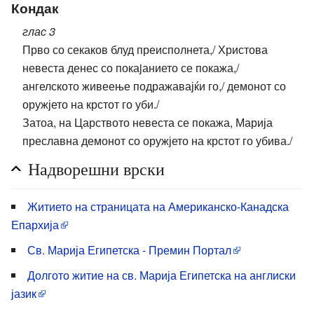
Кондак
глас 3
Прво со секаков блуд преисполнета,/ Христова
невеста денес со покаjанието се покажа,/
ангелското живеење подражавајќи го,/ демонот со
оружјето на крстот го уби./
Затоа, на Царството невеста се покажа, Марија
преславна демонот со оружјето на крстот го убива./
Надворешни врски
Житието на страницата на Американско-Канадска
Епархија
Св. Марија Египетска - Премин Портал
Долгото житие на св. Марија Египетска на англиски
јазик