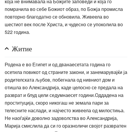
која не внимавала на Божјите заповеди и која го
помрачила во себе Божиот образ, по Божја промисла
повторно благодатно се обновила. Живеела во
шестиот век после Христа, и чудесно се упоколила во
522 година.
Житие
Родена е во Египет и од дванаесетата година го
осетила повикот од страните закони, и занемарувајќи ја
родителската љубов, побегнала од нивниот дом и
отишла во Александрија, каде целосно се предала на
разврат и блуд цели седумнаесет години.Оддадена на
проституција, скоро никогаш не земала пари за
телесните наслади, и најчесто живеела од милостиња.
Не наоѓајќи доволно задоволства во Александрија,
Марија смислила да си го оразноличи својот развратен