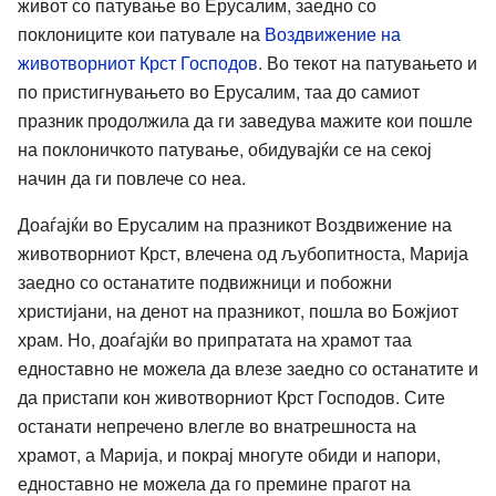
живот со патување во Ерусалим, заедно со
поклониците кои патувале на
Воздвижение на
животворниот Крст Господов
. Во текот на патувањето и
по пристигнувањето во Ерусалим, таа до самиот
празник продолжила да ги заведува мажите кои пошле
на поклоничкото патување, обидувајќи се на секој
начин да ги повлече со неа.
Доаѓајќи во Ерусалим на празникот Воздвижение на
животворниот Крст, влечена од љубопитноста, Марија
заедно со останатите подвижници и побожни
христијани, на денот на празникот, пошла во Божјиот
храм. Но, доаѓајќи во припратата на храмот таа
едноставно не можела да влезе заедно со останатите и
да пристапи кон животворниот Крст Господов. Сите
останати непречено влегле во внатрешноста на
храмот, а Марија, и покрај многуте обиди и напори,
едноставно не можела да го премине прагот на