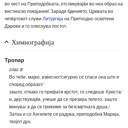
во чест на Преподобната, отсликувајќи во неа образ на
вистинско покајание! Заради бдението, Црквата во
четвртокот служи
Литургија
на Претходно осветени
Дарови и го олеснува постот.
Химнографија
Тропар
глас 8
Вo тебе, маjко, извесно//сигурно се спаси она што е
според образот/
зашто, откако го прифати крстот, го следеше Христа/
и, дејствувајќи, учеше да се презира телото, зашто
минува/ а да се грижиме за безсмртната душа./
Затоа и со Ангелите се радува, преподобна Марија,
твојот дух.