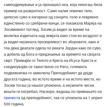
самоодрекување и ја пронашол неа, која некогаш била
пример на развратност. Само налик човечко тело,
целосно суво и изгорено од сонцето, голо и покриено
единствено со сребрени конци, се покажала Марија на
Зосимовиот поглед. Зосим ја видел за време на
молитва издигната над земјата како стои во воздухот и
ја видел нејзината прозорливост во зборовите, како и
тоа дека двапати одела по реката Јордан како по суво,
а добила од Бога и предзнаење за времето на својата
смрт. Примајќи го Телото и Крвта на Исуса Христа и
соединувајќи се таинствено со Него, големата
подвижничка го замолила Преподобниот да дојде
другата година, во истото време и на истото место, но
Зосим тогаш ја нашол упокоена, а нејзините чесни
мошти ги погребал. Наскоро, веднаш по примањето на
причеста
од преподобниот, таа се упокоила на 1 април-
530 година.