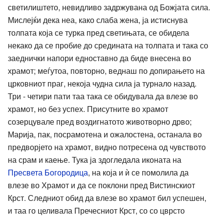
светилиштето, невидливо задржувана од Божјата сила.
Мислејќи дека неа, како слаба жена, ја истиснува
толпата која се турка пред светињата, се обидела
некако да се пробие до средината на толпата и така со
заеднички напори едноставно да биде внесена во
храмот; меѓутоа, повторно, веднаш по допирањето на
црковниот праг, некоја чудна сила ја турнало назад.
Три - четири пати таа така се обидувала да влезе во
храмот, но без успех. Присутните во храмот
созерцувале пред воздигнатото животворно дрво;
Марија, пак, посрамотена и ожалостена, останала во
предворјето на храмот, видно потресена од чувството
на срам и каење. Тука ја здогледала иконата на
Пресвета Богородица
, на која и ѝ се помолила да
влезе во Храмот и да се поклони пред Вистинскиот
Крст. Следниот обид да влезе во храмот бил успешен,
и таа го целивала Пречесниот Крст, со со цврсто