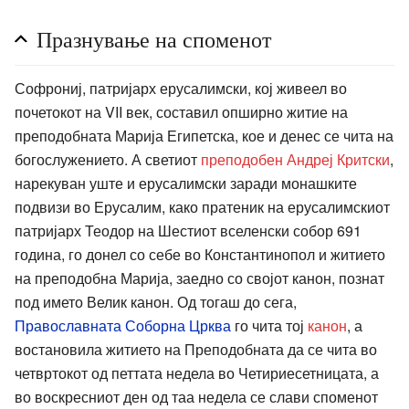
Празнување на споменот
Софрониј, патријарх ерусалимски, кој живеел во
почетокот на VII век, составил опширно житие на
преподобната Марија Египетска, кое и денес се чита на
богослужението. А светиот
преподобен Андреј Критски
,
нарекуван уште и ерусалимски заради монашките
подвизи во Ерусалим, како пратеник на ерусалимскиот
патријарх Теодор на Шестиот вселенски собор 691
година, го донел со себе во Константинопол и житието
на преподобна Марија, заедно со својот канон, познат
под името Велик канон. Од тогаш до сега,
Православната Соборна Црква
го чита тој
канон
, а
востановила житието на Преподобната да се чита во
четвртокот од петтата недела во Четириесетницата, а
во воскресниот ден од таа недела се слави споменот