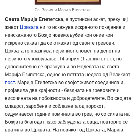
Св. Зосим и Марија Египетска
Света Марија Египетска
, е пустински аскет, преку чиј
живот
Црквата
ни го искажува искреното покајание и
неискажаното Божјо човекољубие кон оние кои
искрено сакаат да се откажат од своите гревови.
Црквата го празнува нејзиниот спомен на денот на
нејзиното упокојување, 14 април (1 април ст.ст.), но
дополнително се празнува и во Неделата на света
Марија Египетска, односно петтата недела од Великиот
пост
. Марија Египетска во својот живот соединила и
пројавила две крајности - бездната на гревовите и
височината на побожноста и добродетелите. Во својата
младост, заробена и соблазнета од порокот,
седумнаесет години поминала во грев, но со силата на
Божјата благодат, како заблудената овца, повторно се
вратила во Црквата. На повикот од Црквата, Марија,