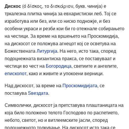
Дискос
(ό δίσκος, το δισκάριον, букв. чинија) е
тркалезна плитка чинија за евхаристиски леб. Тој се
изработува или без, или со ниско подножје, и без
особени украси и резби кои би го отежнале собирањето
на честици. За време на вршењето на Проскомидија,
на дискосот се положува агнецот кој се осветува на
Божествената
Литургија
. На него, исто така, според
подоцнежната византиска пракса, се поставуваат и
честици во чест на
Богородица
, светиите и ангелите,
епископот
, како и живите и упокоени верници.
Над дискосот, за време на
Проскомидијата
, се
поставува
Ѕвездата
.
Символички, дискосот ја претставува плаштаницата на
која било положено телото Господово по распетието,
небото, светот, но и витлеемските јасли, според
подоцнежното толкување. На дискосот исто така се