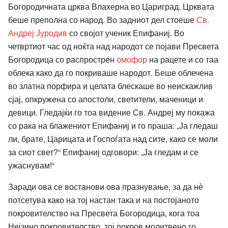
Богородичната црква Влахерна во Цариград. Црквата
беше преполна со народ. Во задниот дел стоеше
Св.
Андреј Јуродив
со својот ученик Епифаниј. Во
четвртиот час од ноќта над народот се појави Пресвета
Богородица со распрострен
омофор
на рацете и со таа
облека како да го покриваше народот. Беше облечена
во златна порфира и целата блескаше во неискажлив
сјај, опкружена со апостоли, светители, маченици и
девици. Гледајќи го тоа видение Св. Андреј му покажа
со рака на блажениот Епифаниј и го праша: „Ја гледаш
ли, брате, Царицата и Госпоѓата над сите, како се моли
за сиот свет?“ Епифаниј одговори: „Ја гледам и се
ужаснувам!“
Заради ова се востанови ова празнување, за да нѐ
потсетува како на тој настан така и на постојаното
покровителство на Пресвета Богородица, кога тоа
Нејзино покровителство, тој покров молитвено го