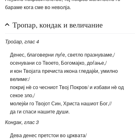
бараме кога сме во неволја.
Тропар, кондак и величание
Тропар, глас 4
Денес, благоверни луѓе, светло празнуваме,/
осенувани со Твоето, Богомајко, доѓање,/
и кон Твојата пречиста икона гледајќи, умилно
велиме:/
покриј нè со чесниот Твој Покров/ и избави нè од
секое зло,/
молејќи го Твојот Син, Христа нашиот Бог,//
да ги спаси нашите души.
Кондак, глас 3
Дева денес претстои во црквата/