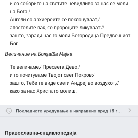
и со соборите на светите невидливо за нас се моли
на Бога,/
Ангели со архиереите се поклонуваат,/
апостолите пак, со пророците ликуваат://
зашто, заради нас го моли Богородица Предвечниот
Бог.
Величание на Божјата Мајка
Те величаме,/ Пресвета Дево,/
и го почитуваме Твојот свет Покров:/
зашто, Тебе те виде свети Андреј во воздухот,//
како за нас Христа го молиш.
о
Последното уредување е направено пред 15 години
Православна-енциклопедија