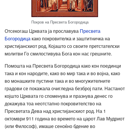
Покров на Пресвета Богородица
Отсекогаш Црквата ја прославува
Пресвета
Богородица
како покровителка и заштитничка на
христијанскиот род, Којашто со своите претстателски
молитви Го смилостивува Бога кон нас грешните.
Помошта на Пресвета Богородица како кон поединци
така и кон народите, како во мир така и во војна, како
во монашките пустини така и во многужителните
градови се покажала очигледна безброј пати. Настанот
којшто Црквата го споменува и празнува денес го
докажува тоа неотстапно покровителство на
Пресветата Дева над христијанскиот род. На 1
октомври 911 година во времето на царот Лав Мудриот
(или Философ), имаше сеноќно бдение во