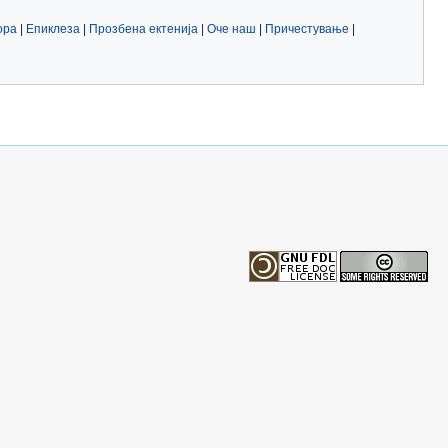
ора
|
Епиклеза
|
Прозбена ектенија
|
Оче наш
|
Причестување
|