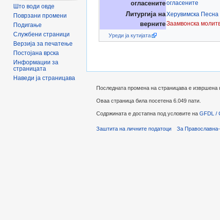
огласените
огласените
Што води овде
Литургија на
Херувимска Песна
Поврзани промени
Заамвонска молит
верните
Подигање
Службени страници
Уреди ја кутијата
Верзија за печатење
Постојана врска
Информации за
страницата
Наведи ја страницава
Последната промена на страницава е извршена на
Оваа страница била посетена 6.049 пати.
Содржината е достапна под условите на
GFDL / 
Заштита на личните податоци
За Православна-