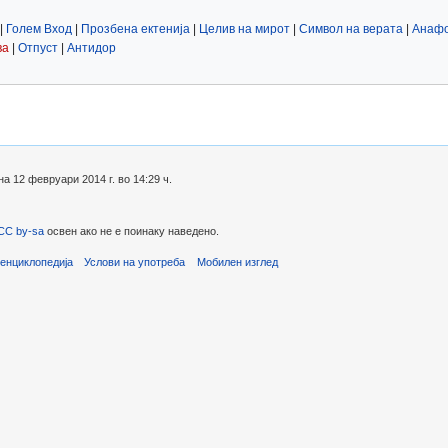
|
Голем Вход
|
Прозбена ектенија
|
Целив на мирот
|
Символ на верата
|
Анаф
ва
|
Отпуст
|
Антидор
 12 февруари 2014 г. во 14:29 ч.
CC by-sa
освен ако не е поинаку наведено.
енциклопедија
Услови на употреба
Мобилен изглед