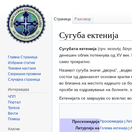
Страница
Разговор
Сугуба ектенија
Прејди на:
содржини
,
барај
Сугубата ектенија
(грч: εκτενής δέη
денешен облик потекнува од XV век. 
Главна Страница
само трократно.
Избрани статии
Тековни настани
Називот сугуба значи „двојна“, „водв
Скорешни промени
состои од дванаесет основни кратки
Случајна страница
во близина на местото кадешто се б
прозби за оздравување на болните, з
Интеракција
ЧПП
Ектенијата се завршува со возглас во
Портал
Трпеза
Вести
Помош
Проскомидија
|
Лит
Проскомидија
Литургија на
Голема ектенија
|
Алатки