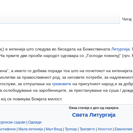
Читај
σις) е ектенија што следува во беседата на Божествената
Литургија
.
На првите две прозби народот одговара со „Господи помилуј“ (грч: 
оена“, а името го добива поради тоа што на почетокот на ектенијат
 молитви за православниот род, за неговите потреби, за надлежнио
огослужи, за отпуштање на
гревовите
на присутниот народ и за добр
а ослободување на заробениците, за престанување на суша / дождов
 кој се повикува Божјата милост.
Оваа статија е дел од серијата
Света Литургија
ургиски садови
|
Одежди
Антифони
|
Мала ектенија
|
Мал Вход
|
Тропар
|
Трисвето
|
Апостол
|
Евангелие