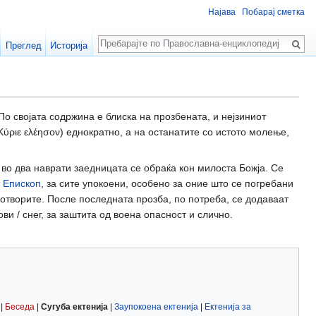
Најава
Побарај сметка
Пребарај
Преглед
Историја
 По својата содржина е блиска на прозбената, и нејзиниот
Κύριε ελέησον) еднократно, а на останатите со истото молење,
а во два наврати заедницата се обраќа кон милоста Божја. Се
т
Епископ
, за сите упокоени, особено за оние што се погребани
отворите. После последната прозба, по потреба, се додаваат
и / снег, за заштита од воена опасност и слично.
|
Беседа
|
Сугуба ектенија
|
Заупокоена ектенија
|
Ектенија за