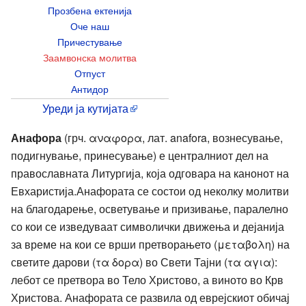
Прозбена ектенија
Оче наш
Причестување
Заамвонска молитва
Отпуст
Антидор
Уреди ја кутијата
Анафора
(грч. αναφορα, лат. anafora, вознесување,
подигнување, принесување) е централниот дел на
православната Литургија, која одговара на канонот на
Евхаристија.Анафората се состои од неколку молитви
на благодарење, осветување и призивање, паралелно
со кои се изведуваат символички движења и дејанија
за време на кои се врши претворањето (μεταβολη) на
светите дарови (τα δορα) во Свети Тајни (τα αγια):
лебот се претвора во Тело Христово, а виното во Крв
Христова. Анафората се развила од еврејскиот обичај