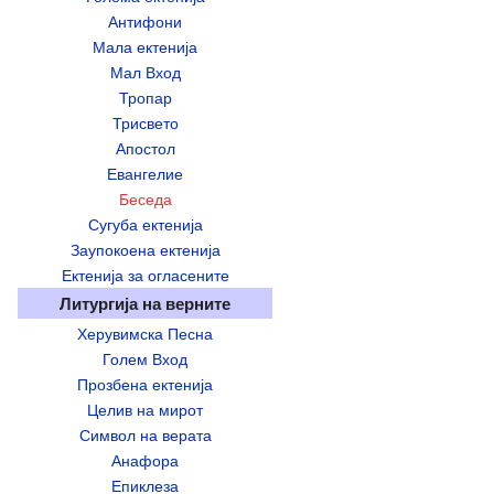
Антифони
Мала ектенија
Мал Вход
Тропар
Трисвето
Апостол
Евангелие
Беседа
Сугуба ектенија
Заупокоена ектенија
Ектенија за огласените
Литургија на верните
Херувимска Песна
Голем Вход
Прозбена ектенија
Целив на мирот
Символ на верата
Анафора
Епиклеза