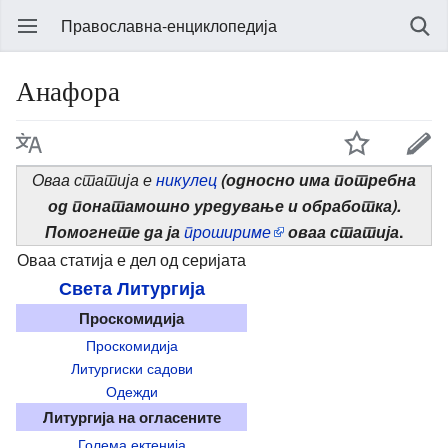
Православна-енциклопедија
Анафора
Оваа статија е
никулец
(односно има потребна
од понатамошно уредување и обработка).
Помогнете да ја
прошириме
оваа статија
.
Оваа статија е дел од серијата
Света Литургија
Проскомидија
Проскомидија
Литургиски садови
Одежди
Литургија на огласените
Голема ектенија