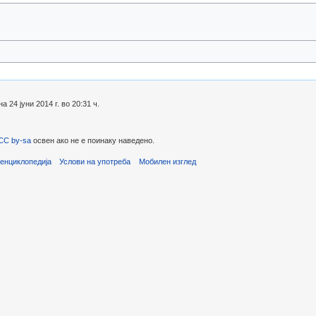
24 јуни 2014 г. во 20:31 ч.
CC by-sa
освен ако не е поинаку наведено.
енциклопедија
Услови на употреба
Мобилен изглед