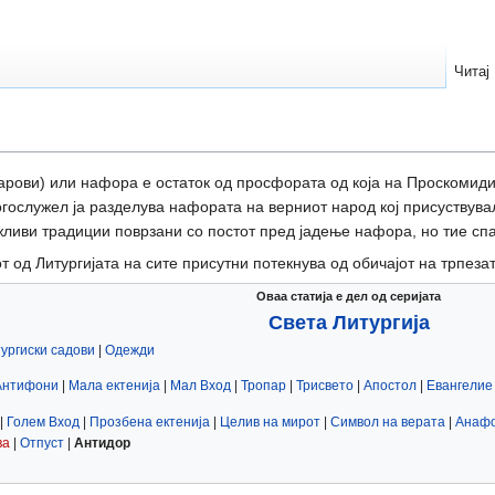
Читај
дарови) или нафора е остаток од просфората од која на Проскомидиј
ј богослужел ја разделува нафората на верниот народ кој присуствув
жливи традиции поврзани со постот пред јадење нафора, но тие сп
 од Литургијата на сите присутни потекнува од обичајот на трпезат
Оваа статија е дел од серијата
Света Литургија
ургиски садови
|
Одежди
Антифони
|
Мала ектенија
|
Мал Вход
|
Тропар
|
Трисвето
|
Апостол
|
Евангелие
|
Голем Вход
|
Прозбена ектенија
|
Целив на мирот
|
Символ на верата
|
Анаф
ва
|
Отпуст
|
Антидор