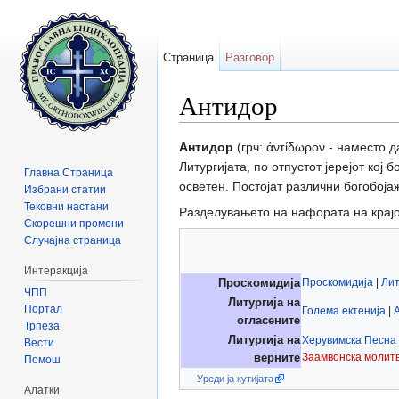
Страница
Разговор
Антидор
Прејди на:
содржини
,
барај
Антидор
(грч: άντίδωρον - наместо 
Литургијата, по отпустот јерејот ко
Главна Страница
осветен. Постојат различни богобоја
Избрани статии
Тековни настани
Разделувањето на нафората на крајот
Скорешни промени
Случајна страница
Интеракција
Проскомидија
|
Лит
Проскомидија
ЧПП
Литургија на
Портал
Голема ектенија
|
огласените
Трпеза
Литургија на
Херувимска Песна
Вести
Заамвонска молит
верните
Помош
Уреди ја кутијата
Алатки