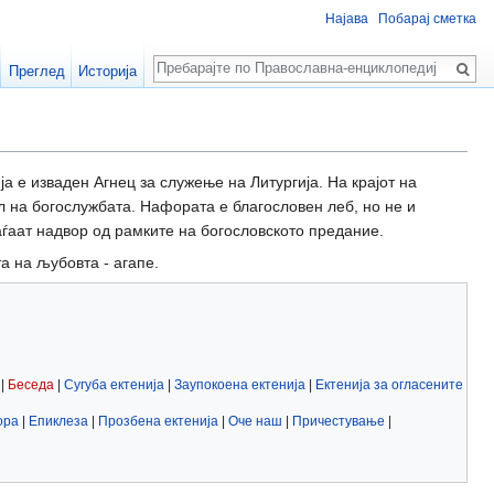
Најава
Побарај сметка
Пребарај
Преглед
Историја
а е изваден Агнец за служење на Литургија. На крајот на
ал на богослужбата. Нафората е благословен леб, но не и
аѓаат надвор од рамките на богословското предание.
а на љубовта - агапе.
|
Беседа
|
Сугуба ектенија
|
Заупокоена ектенија
|
Ектенија за огласените
ора
|
Епиклеза
|
Прозбена ектенија
|
Оче наш
|
Причестување
|