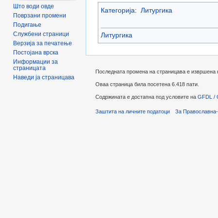
Што води овде
Категорија
:
Литургика
Поврзани промени
Подигање
Службени страници
Литургика
Верзија за печатење
Постојана врска
Информации за
страницата
Последната промена на страницава е извршена на 
Наведи ја страницава
Оваа страница била посетена 6.418 пати.
Содржината е достапна под условите на
GFDL / 
Заштита на личните податоци
За Православна-