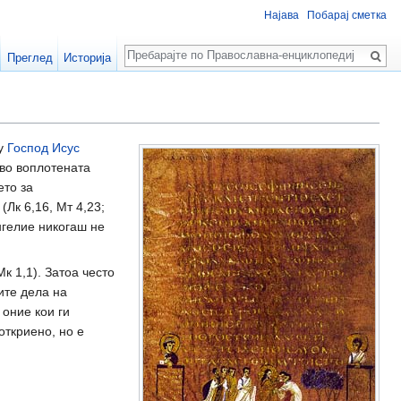
Најава
Побарај сметка
Пребарај
Преглед
Историја
ку
Господ Исус
 во воплотената
ето за
(Лк 6,16, Мт 4,23;
нгелие никогаш не
к 1,1). Затоа често
ите дела на
 оние кои ги
откриено, но е