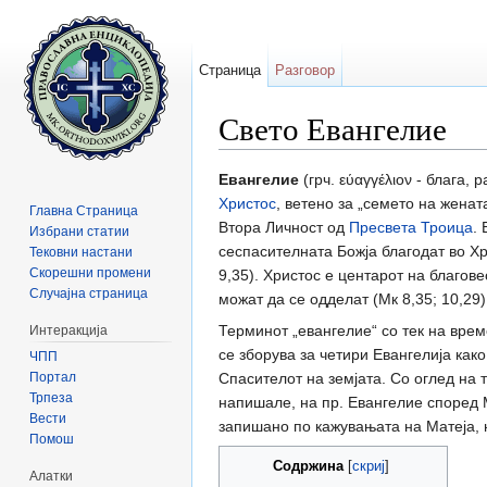
Страница
Разговор
Свето Евангелие
Прејди на:
содржини
,
барај
Евангелие
(грч. εύαγγέλιον - блага,
Христос
, ветено за „семето на женат
Главна Страница
Втора Личност од
Пресвета Троица
.
Избрани статии
сеспасителната Божја благодат во Хри
Тековни настани
Скорешни промени
9,35). Христос е центарот на благов
Случајна страница
можат да се одделат (Мк 8,35; 10,29
Терминот „евангелие“ со тек на време
Интеракција
се зборува за четири Евангелија как
ЧПП
Портал
Спасителот на земјата. Со оглед на т
Трпеза
напишале, на пр. Евангелие според 
Вести
запишано по кажувањата на Матеја, 
Помош
Содржина
[
скриј
]
Алатки