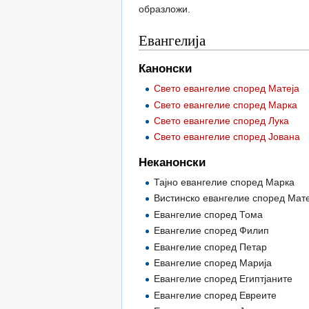
образложи.
Евангелија
Канонски
Свето евангелие според Матеја
Свето евангелие според Марка
Свето евангелие според Лука
Свето евангелие според Јована
Неканонски
Тајно евангелие според Марка
Вистинско евангелие според Мате
Евангелие според Тома
Евангелие според Филип
Евангелие според Петар
Евангелие според Марија
Евангелие според Египтјаните
Евангелие според Евреите