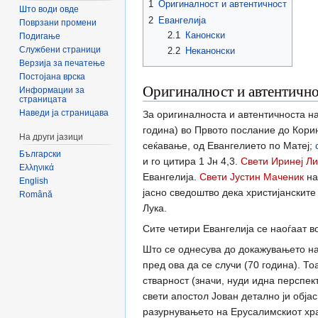
1
Оригиналност и автентичност
Што води овде
2
Евангелија
Поврзани промени
2.1
Канонски
Подигање
Службени страници
2.2
Неканонски
Верзија за печатење
Постојана врска
Оригиналност и автентичн
Информации за
страницата
Наведи ја страницава
За оригиналноста и автентичноста на
година) во Првото послание до Кори
На други јазици
сеќавање, од Евангелието по Матеј;
Български
и го цитира 1 Јн 4,3.
Свети Иринеј Л
Ελληνικά
Евангелија.
Свети Јустин Маченик
на
English
јасно сведоштво дека христијанскит
Română
Лука.
Сите четири Евангелија се наоѓаат во
Што се однесува до докажувањето на
пред ова да се случи (70 година). То
стварност (значи, нуди идна перспек
свети апостол Јован детално ји објас
разурнувањето на Ерусалимскиот храм