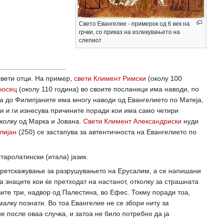
Свето Евангелие - примерок од 6 век на
грчки, со приказ на излекувањето на
слепиот
свети отци. На пример,
свети Климент Римски
(околу 100
носец
(околу 110 година) во своите посланици има наводи, по
а до Филипјаните има многу наводи од Евангелието по Матеја,
ри и ги изнесува причините поради кои има само четири
еколку од Марка и Јована.
Свети Климент Александриски
нуди
лијан
(250) се застапува за автентичноста на Евангелието по
таролатински (итала) јазик.
 претскажување за разрушувањето на Ерусалим, а се напишани
а знаците кои ќе претходат на настанот, отколку за страшната
вите три, надвор од Палестина, во Ефес. Токму поради тоа,
малку познати. Во тоа Евангелие не се збори ниту за
 после оваа случка, и затоа не било потребно да ја