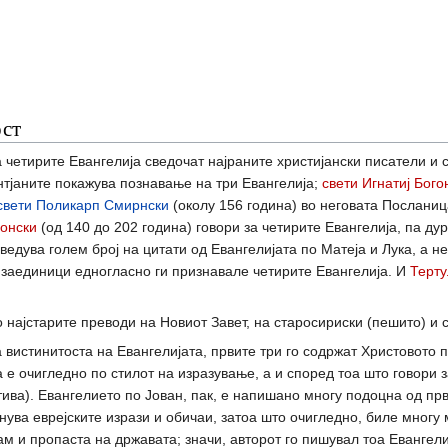
ост
 четирите Евангелија сведочат најраните христијански писатели и 
нтјаните покажува познавање на три Евангелија;
свети Игнатиј Бого
свети Поликарп Смирнски
(околу 156 година) во неговата Посланиц
ионски
(од 140 до 202 година) говори за четирите Евангелија, па ду
ведува голем број на цитати од Евангелијата по Матеја и Лука, а н
е заединици едногласно ги признавале четирите Евангелија. И
Терту
 најстарите преводи на Новиот Завет, на старосириски (пешито) и с
 вистинитоста на Евангелијата, првите три го содржат Христовото
а е очигледно по стилот на изразување, а и според тоа што говори з
тива). Евангелието по Јован, пак, е напишано многу подоцна од пр
нува еврејските изрази и обичаи, затоа што очигледно, биле многу 
 и пропаста на државата; значи, авторот го пишувал тоа Евангелие