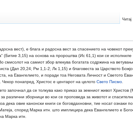
Читај
 радосна вест), е блага и радосна вест за спасението на човекот пре
а“ (Битие 3,15) на основа на пророштва (Ис 61,1) кои се исполниле
 Во смисолот на самиот збор влекува богатата содржина на ветувањ
ста (Дап 20,24; Рм 1,1-2; Лк 1,15) и благовеста за Царството Божјо 
еста, на Евангелието, и поради тоа Неговата Личност и Светото Ева
). Чекор понапред, Христос е центарот на целото
Свето Писмо
.
то започнал да се толкува како приказ за земниот живот Христов (М
о за различни зборници во кои се проповеда за животот и спасителн
оа дека овие канонски книги се боговдахновни, тие носат ознаки по
Матеја, според Марка итн. што имплицира дека Евангелието е Бого
на Марка итн.