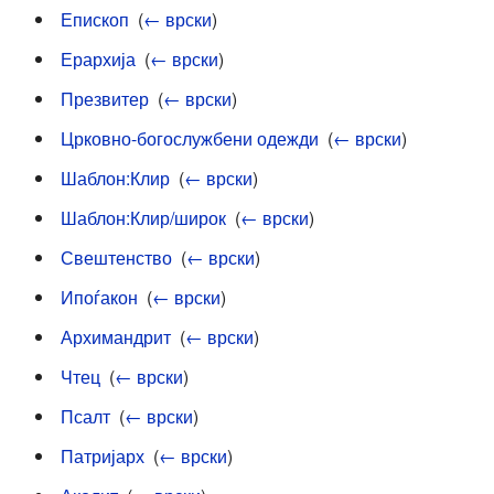
Епископ
‎
(
← врски
)
Ерархија
‎
(
← врски
)
Презвитер
‎
(
← врски
)
Црковно-богослужбени одежди
‎
(
← врски
)
Шаблон:Клир
‎
(
← врски
)
Шаблон:Клир/широк
‎
(
← врски
)
Свештенство
‎
(
← врски
)
Ипоѓакон
‎
(
← врски
)
Архимандрит
‎
(
← врски
)
Чтец
‎
(
← врски
)
Псалт
‎
(
← врски
)
Патријарх
‎
(
← врски
)