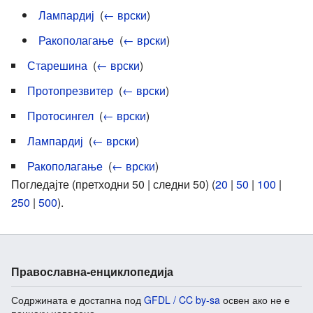
Лампардиј
‎
(
← врски
)
Ракополагање
‎
(
← врски
)
Старешина
‎
(
← врски
)
Протопрезвитер
‎
(
← врски
)
Протосингел
‎
(
← врски
)
Лампардиј
‎
(
← врски
)
Ракополагање
‎
(
← врски
)
Погледајте (претходни 50 | следни 50) (
20
|
50
|
100
|
250
|
500
).
Православна-енциклопедија
Содржината е достапна под
GFDL / CC by-sa
освен ако не е
поинаку наведено.