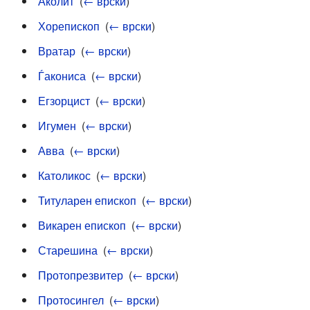
Аколит
‎
(
← врски
)
Хорепископ
‎
(
← врски
)
Вратар
‎
(
← врски
)
Ѓакониса
‎
(
← врски
)
Егзорцист
‎
(
← врски
)
Игумен
‎
(
← врски
)
Авва
‎
(
← врски
)
Католикос
‎
(
← врски
)
Титуларен епископ
‎
(
← врски
)
Викарен епископ
‎
(
← врски
)
Старешина
‎
(
← врски
)
Протопрезвитер
‎
(
← врски
)
Протосингел
‎
(
← врски
)