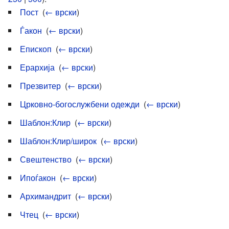
Пост
‎
(
← врски
)
Ѓакон
‎
(
← врски
)
Епископ
‎
(
← врски
)
Ерархија
‎
(
← врски
)
Презвитер
‎
(
← врски
)
Црковно-богослужбени одежди
‎
(
← врски
)
Шаблон:Клир
‎
(
← врски
)
Шаблон:Клир/широк
‎
(
← врски
)
Свештенство
‎
(
← врски
)
Ипоѓакон
‎
(
← врски
)
Архимандрит
‎
(
← врски
)
Чтец
‎
(
← врски
)