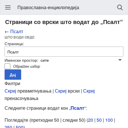
Православна-енциклопедија
Страници со врски што водат до „Псалт“
←
Псалт
ШТО ВОДИ ОВДЕ
Страница:
Именски простор:
Обратен избор
Филтри
Скриј
превметнувања |
Скриј
врски |
Скриј
пренасочувања
Следните страници водат кон „
Псалт
“:
Погледајте (претходни 50 | следни 50) (
20
|
50
|
100
|
250
|
500
).